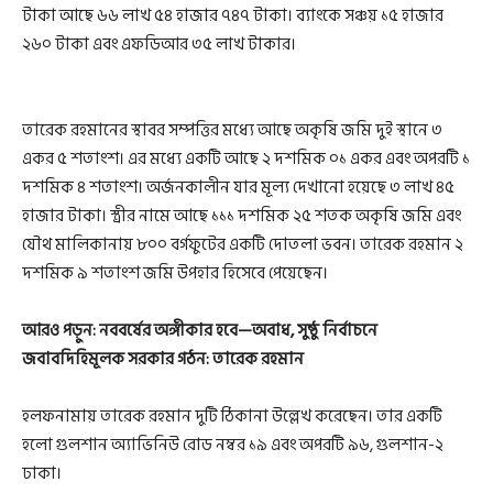
টাকা আছে ৬৬ লাখ ৫৪ হাজার ৭৪৭ টাকা। ব্যাংকে সঞ্চয় ১৫ হাজার
২৬০ টাকা এবং এফডিআর ৩৫ লাখ টাকার।
তারেক রহমানের স্থাবর সম্পত্তির মধ্যে আছে অকৃষি জমি দুই স্থানে ৩
একর ৫ শতাংশ। এর মধ্যে একটি আছে ২ দশমিক ০১ একর এবং অপরটি ১
দশমিক ৪ শতাংশ। অর্জনকালীন যার মূল্য দেখানো হয়েছে ৩ লাখ ৪৫
হাজার টাকা। স্ত্রীর নামে আছে ১১১ দশমিক ২৫ শতক অকৃষি জমি এবং
যৌথ মালিকানায় ৮০০ বর্গফুটের একটি দোতলা ভবন। তারেক রহমান ২
দশমিক ৯ শতাংশ জমি উপহার হিসেবে পেয়েছেন।
আরও পড়ুন:
নববর্ষের অঙ্গীকার হবে—অবাধ, সুষ্ঠু নির্বাচনে
জবাবদিহিমূলক সরকার গঠন: তারেক রহমান
হলফনামায় তারেক রহমান দুটি ঠিকানা উল্লেখ করেছেন। তার একটি
হলো গুলশান অ্যাভিনিউ রোড নম্বর ১৯ এবং অপরটি ৯৬, গুলশান-২
ঢাকা।