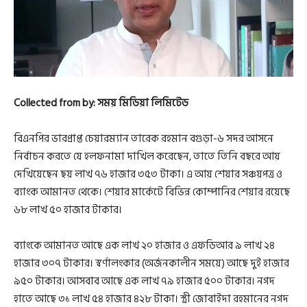
Collected from by: সময় মিডিয়া লিমিটেড
বিএনপির ভারপ্রাপ্ত চেয়ারম্যান তারেক রহমান বগুড়া-৬ সদর আসনে
নির্বাচন করতে যে হলফনামা দাখিল করেছেন, তাতে তিনি বছরে আয়
দেখিয়েছেন ছয় লাখ ৭৬ হাজার ৩৫৩ টাকা। এ আয় শেয়ার সঞ্চয়পত্র ও
ব্যাংক আমানত থেকে। শেয়ার মার্কেটে বিভিন্ন কোম্পানির শেয়ার রয়েছে
৬৮ লাখ ৫০ হাজার টাকার।
ব্যাংকে আমানত আছে এক লাখ ২০ হাজার ও এফডিআর ৯ লাখ ২৪
হাজার ৩০৭ টাকার। স্বর্ণালংকার (অর্জনকালীন সময়ে) আছে দুই হাজার
৯৫০ টাকার। আসবাব আছে এক লাখ ৭৯ হাজার ৫০০ টাকার। নগদ
হাতে আছে ৩১ লাখ ৫৪ হাজার ৪২৮ টাকা। স্ত্রী জোবাইদা রহমানের নগদ