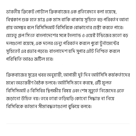
ভারতীয় ক্রিকেট পোর্টাল ক্রিকবাজের এক প্রতিবেদনে বলা হয়েছে,
বিশ্বকাপ শুরু হতে মাত্র এক মাস বাকি থাকায় সূচিতে বড় পরিবর্তন আনা
প্রায় অসম্ভব বলে বিসিসিআই বিসিবিকে বোঝানোর চেষ্টা করতে পারে।
যেহেতু গ্রুপ সি’তে বাংলাদেশের সঙ্গে ইংল্যান্ড ও ওয়েস্ট ইন্ডিজের মতো বড়
দলগুলো রয়েছে, এক দলের ভেন্যু পরিবর্তন করলে পুরো টুর্নামেন্টের
সূচিতেই এর প্রভাব পড়বে। বাংলাদেশ যদি সুপার এইট নিশ্চিত করলে
পরিস্থিতি আরও জটিল হবে।
ক্রিকবাজের সূত্রের খবর অনুযায়ী, আগামী দুই দিন আইসিসি কর্মকর্তাদের
মধ্যে অভ্যন্তরীণ বৈঠক চলবে। আইসিসি মনে করছে, এটি মূলত
বিসিসিআই ও বিসিবির দ্বিপক্ষীয় বিষয় এবং শেষ মুহূর্তে নিজেদের এতে
জড়ানো উচিত নয়। তবে তারা তড়িঘড়ি কোনো সিদ্ধান্ত না নিয়ে
বিসিবিকে বর্তমান সীমাবদ্ধতাগুলো বুঝিয়ে বলবে।