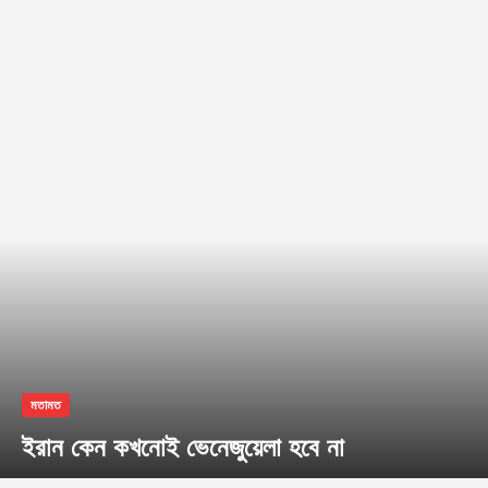
মতামত
ইরান কেন কখনোই ভেনেজুয়েলা হবে না