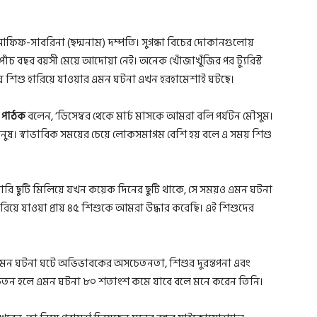
িফ-সাবরিনা (ছদ্মনাম) দম্পতি। সুগন্ধা বিচের দোকানগুলোয়
াঁচ বছর বয়সী মেয়ে আদোয়া নেই। অনেক খোঁজাখুঁজির পর ট্যুরিস্ট
িয়ে শিশু হারিয়ে যাওয়ার এমন ঘটনা এখন হরহামেশাই ঘটছে।
াদ পাঠক
বলেন, ‘ডিসেম্বর থেকে মার্চ মাসকে আমরা বলি পর্যটন মৌসুম।
নুষ। স্বাভাবিক সময়ের চেয়ে লোকসমাগম বেশি হয় বলে এ সময় শিশু
সরকারি ছুটি মিলিয়ে যখন কয়েক দিনের ছুটি থাকে, সে সময়ও এমন ঘটনা
ারিয়ে যাওয়া প্রায় ৪৫ শিশুকে আমরা উদ্ধার করেছি। এই শিশুদের
 এমন ঘটনা ঘটে অভিভাবকের অসচেতনতা, শিশুর দুরন্তপনা এবং
েতন হলে এমন ঘটনা ৮০ শতাংশ কমে যাবে বলে মনে করেন তিনি।