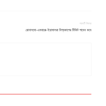
পরবর্তী নিবন্ধ
রোনালদো-এমবাপ্পে-ইয়ামালরা বিশ্বকাপের টিকিট পাবেন কবে