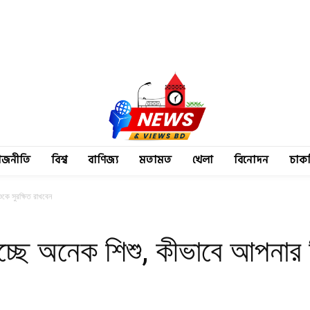
াজনীতি
বিশ্ব
বাণিজ্য
মতামত
খেলা
বিনোদন
চাক
ুকে সুরক্ষিত রাখবেন
াচ্ছে অনেক শিশু, কীভাবে আপনার শ