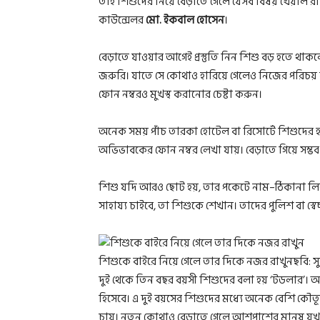
তাই শিশুদের নিয়ে বেড়াতে গেলে যেসব বিষয় খেয়াল রাখ
কাউন্সেলর
মো. ইকবাল হোসেন
।
বেড়াতে যাওয়ার আগেই প্রস্তুতি নিন শিশু বড় হতে থাকল
জরুরি। যাতে সে কোথাও হারিয়ে গেলেও নিজের পরিচয় ব
ফোন নম্বরও মুখস্থ করানোর চেষ্টা করুন।
অনেক সময় পাঁচ তারকা হোটেল বা রিসোর্টে শিশুদের হাত
অভিভাবকের ফোন নম্বর লেখা যায়। বেড়াতে গিয়ে সম্ভব 
শিশু যদি আরও ছোট হয়, তার পকেটে নাম–ঠিকানা লি
সাহায্য চাইবে, তা শিশুকে শেখান। তাদের পুলিশ বা স্
শিশুকে বাইরে নিয়ে গেলে তার দিকে নজর রাখুনছবি: স
দুই থেকে তিন বছর বয়সী শিশুদের বলা হয় ‘টডলার’। আর চ
হিসেবে। এ দুই বয়সের শিশুদের মধ্যে অনেক বেশি কৌত
চায়। নতুন কোথাও বেড়াতে গেলে আশপাশের মানুষ যখন