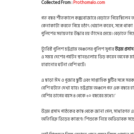
Collected From :
Prothomalo.com
গত বছর শীতকালে কক্সবাজারে বেড়াতে গিয়েছিলেন আফ
কেনাকাটা করতে গিয়ে হঠাৎ খেয়াল করেন, সঙ্গে থাকা প
পুলিশের সহায়তায় উদ্ধার হয় তাঁদের মেয়ে। বেড়াতে গ
ট্যুরিস্ট পুলিশ চট্টগ্রাম অঞ্চলের পুলিশ সুপার
উত্তম প্রস
এ সময় দেশের পর্যটন স্থানগুলোয় ভিড় করেন অনেক মা
হারানোর ঘটনা বেশি ঘটে।
এ ছাড়া ঈদ ও পূজার ছুটি এবং সাপ্তাহিক ছুটির সঙ্গে 
বেশি ঘটতে দেখা যায়। চট্টগ্রাম অঞ্চলে গত এক বছরে হ
বেশির ভাগের বয়স ৪ থেকে ১০ বছরের মধ্যে।’
উত্তম প্রসাদ পাঠকের কাছ থেকে জানা গেল, সাধারণত
অতিরিক্ত ভিড়ের কারণে। শিশুকে নিয়ে অভিভাবক সচ