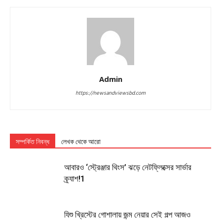
Admin
https://newsandviewsbd.com
সম্পর্কিত নিবন্ধ
লেখক থেকে আরো
আবারও ‘স্ট্রেঞ্জার থিংস’ ঝড়ে নেটফ্লিক্সের সার্ভার
ক্র্যাশ!1
যিশু খ্রিস্টের গোশালায় জন্ম নেয়ার সেই গল্প আজও