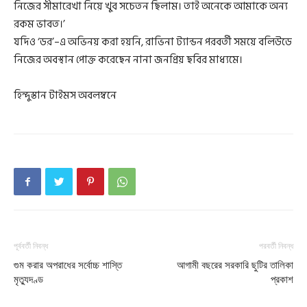
নিজের সীমারেখা নিয়ে খুব সচেতন ছিলাম। তাই অনেকে আমাকে অন্য
রকম ভাবত।’
যদিও ‘ডর’–এ অভিনয় করা হয়নি, রাভিনা ট্যান্ডন পরবর্তী সময়ে বলিউডে
নিজের অবস্থান পোক্ত করেছেন নানা জনপ্রিয় ছবির মাধ্যমে।
হিন্দুস্তান টাইমস অবলম্বনে
পূর্ববর্তী নিবন্ধ
পরবর্তী নিবন্ধ
গুম করার অপরাধের সর্বোচ্চ শাস্তি
আগামী বছরের সরকারি ছুটির তালিকা
মৃত্যুদণ্ড
প্রকাশ