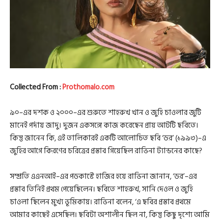
Collected From :
Prothomalo.com
৯০–এর দশক ও ২০০০–এর শুরুতে শাহরুখ খান ও জুহি চাওলার জুটি
মানেই পর্দায় জাদু। দুজন একসঙ্গে কাজ করেছেন প্রায় আটটি ছবিতে।
কিন্তু জানেন কি, এই তালিকারই একটি আলোচিত ছবি ‘ডর’ (১৯৯৩)–এ
জুহির আগে কিরণের চরিত্রের প্রস্তাব গিয়েছিল রাভিনা ট্যান্ডনের কাছে?
সম্প্রতি এএনআই–এর পডকাস্টে হাজির হয়ে রাভিনা জানান, ‘ডর’–এর
প্রস্তাব তিনিই প্রথম পেয়েছিলেন। ছবিতে শাহরুখ, সানি দেওল ও জুহি
চাওলা ছিলেন মুখ্য ভূমিকায়। রাভিনা বলেন, ‘এ ছবির প্রস্তাব প্রথমে
আমার কাছেই এসেছিল। ছবিটা অশালীন ছিল না, কিন্তু কিছু দৃশ্যে আমি