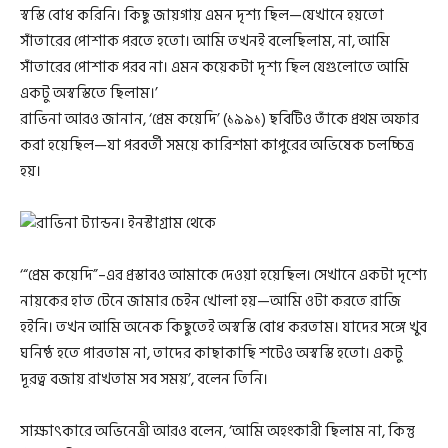
স্বস্তি বোধ করিনি। কিছু জায়গায় এমন দৃশ্য ছিল—যেখানে হয়তো
সাঁতারের পোশাক পরতে হতো। আমি তখনই বলেছিলাম, না, আমি
সাঁতারের পোশাক পরব না। এমন কয়েকটা দৃশ্য ছিল যেগুলোতে আমি
একটু অস্বস্তিতে ছিলাম।’
রাভিনা আরও জানান, ‘প্রেম কয়েদি’ (১৯৯১) ছবিটিও তাঁকে প্রথম অফার
করা হয়েছিল—যা পরবর্তী সময়ে কারিশমা কাপুরের অভিষেক চলচ্চিত্র
হয়।
‘“প্রেম কয়েদি”–এর প্রস্তাবও আমাকে দেওয়া হয়েছিল। সেখানে একটা দৃশ্যে
নায়কের হাত টেনে জামার চেইন খোলা হয়—আমি ওটা করতে রাজি
হইনি। তখন আমি অনেক কিছুতেই অস্বস্তি বোধ করতাম। যাদের সঙ্গে খুব
ঘনিষ্ঠ হতে পারতাম না, তাদের কাছাকাছি শটেও অস্বস্তি হতো। একটু
দূরত্ব বজায় রাখতাম সব সময়’, বলেন তিনি।
সাক্ষাৎকারে অভিনেত্রী আরও বলেন, ‘আমি অহংকারী ছিলাম না, কিন্তু