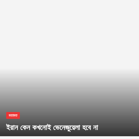
মতামত
ইরান কেন কখনোই ভেনেজুয়েলা হবে না