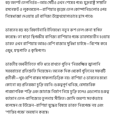
বড় অংশই তেলনির্ভর—আর সেটিও এখন শেষের পথে। যুক্তরাষ্ট্র সম্প্রতি
রসনেফট ও লুকঅয়েল—রাশিয়ার বৃহত্তম তেল কোম্পানিগুলোর ওপর
নিষেধাজ্ঞা দেওয়ায় এই বাণিজ্য উল্লেখযোগ্যভাবে হ্রাস পাবে।
ভারতের বড় বড় রিফাইনারি ইতিমধ্যে নতুন রুশ তেল কেনা স্থগিত
করেছে। তা ছাড়া দ্বিপক্ষীয় বাণিজ্য রাশিয়ার পক্ষে ভারসাম্যহীন হওয়ায়
ভারত এখন রাশিয়ায় আরও বেশি বাজার সুবিধা চাইছে—বিশেষ করে
ওষুধ, যন্ত্রপাতি ও কৃষিপণ্যে।
ভারতীয় অর্থনীতিতে গতি ধরে রাখতে পুতিন ‘নিরবচ্ছিন্ন জ্বালানি
সরবরাহের’ প্রতিশ্রুতি দিয়েছেন। অনেক দিক থেকেই পুতিনের সফরটি
প্রতীকী—খুব বেশি বাস্তব সাফল্যভিত্তিক নয়। রাশিয়া ও ভারতের মধ্যে
কোনো বড় প্রতিরক্ষা চুক্তি হয়নি। গুরুত্বপূর্ণ খনিজ, বেসামরিক
পারমাণবিক শক্তি এবং জাহাজ নির্মাণ নিয়ে চুক্তি হলেও এগুলোর গুরুত্ব
বর্তমান তেল-বাণিজ্যের তুলনায় সীমিত। মোদি অবশ্য সতর্কভাবে
বলেছেন যে ইউক্রেন–রাশিয়া যুদ্ধের বিষয়ে ভারত নিরপেক্ষ নয় এবং
‘শান্তির পক্ষে’ অবস্থান করছে।