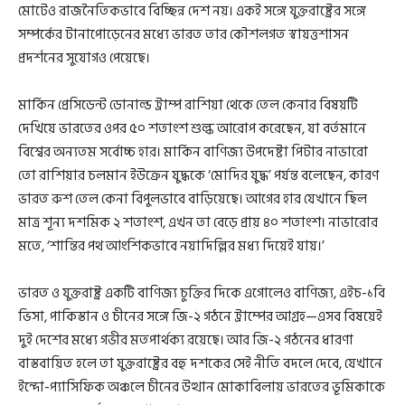
মোটেও রাজনৈতিকভাবে বিচ্ছিন্ন দেশ নয়। একই সঙ্গে যুক্তরাষ্ট্রের সঙ্গে
সম্পর্কের টানাপোড়েনের মধ্যে ভারত তার কৌশলগত স্বায়ত্তশাসন
প্রদর্শনের সুযোগও পেয়েছে।
মার্কিন প্রেসিডেন্ট ডোনাল্ড ট্রাম্প রাশিয়া থেকে তেল কেনার বিষয়টি
দেখিয়ে ভারতের ওপর ৫০ শতাংশ শুল্ক আরোপ করেছেন, যা বর্তমানে
বিশ্বের অন্যতম সর্বোচ্চ হার। মার্কিন বাণিজ্য উপদেষ্টা পিটার নাভারো
তো রাশিয়ার চলমান ইউক্রেন যুদ্ধকে ‘মোদির যুদ্ধ’ পর্যন্ত বলেছেন, কারণ
ভারত রুশ তেল কেনা বিপুলভাবে বাড়িয়েছে। আগের হার যেখানে ছিল
মাত্র শূন্য দশমিক ২ শতাংশ, এখন তা বেড়ে প্রায় ৪০ শতাংশ। নাভারোর
মতে, ‘শান্তির পথ আংশিকভাবে নয়াদিল্লির মধ্য দিয়েই যায়।’
ভারত ও যুক্তরাষ্ট্র একটি বাণিজ্য চুক্তির দিকে এগোলেও বাণিজ্য, এইচ-১বি
ভিসা, পাকিস্তান ও চীনের সঙ্গে জি-২ গঠনে ট্রাম্পের আগ্রহ—এসব বিষয়েই
দুই দেশের মধ্যে গভীর মতপার্থক্য রয়েছে। আর জি-২ গঠনের ধারণা
বাস্তবায়িত হলে তা যুক্তরাষ্ট্রের বহু দশকের সেই নীতি বদলে দেবে, যেখানে
ইন্দো-প্যাসিফিক অঞ্চলে চীনের উত্থান মোকাবিলায় ভারতের ভূমিকাকে