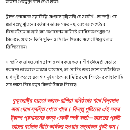
অত্যন্ত গুরুত্বপূর্ণ বলে দেখা হতো।
ট্রাম্প প্রশাসনের নয়াদিল্লি-সংক্রান্ত দৃষ্টিভঙ্গি যে সংকীর্ণ—তা স্পষ্ট। এর
প্রমাণ শুধু পুতিনের বর্তমান ভারত সফর নয়; বরং গত সেপ্টেম্বর
তিয়াংজিনে সাংহাই কো-অপারেশন সামিটে মোদির অংশগ্রহণেও
মিলেছে, যেখানে তিনি পুতিন ও সি চিন পিংয়ের সঙ্গে হাসিমুখে হাত
মিলিয়েছেন।
সাম্প্রতিক মাসগুলোয় ট্রাম্প ও তার কয়েকজন শীর্ষ উপদেষ্টা যেভাবে
প্রকাশ্যে ভারতকে অবজ্ঞা করেছেন, তা মোদির জন্য দেশে রাজনৈতিক
চাপ সৃষ্টি করেছে এবং গত দুই দশকে নয়াদিল্লির ওয়াশিংটনের কাছাকাছি
সরে আসা নিয়ে নতুন বিতর্ক উসকে দিয়েছে।
যুক্তরাষ্ট্র হয়তো ভারত-রাশিয়া ঘনিষ্ঠতার পথে বিদ্যমান
বাধা দেখে স্বস্তি পেতে পারে। কিন্তু পুতিনের এই সফর
ট্রাম্প প্রশাসনের জন্য একটি স্পষ্ট বার্তা—ভারতের প্রতি
তাদের বর্তমান নীতি কার্যকর হওয়ার সম্ভাবনা খুবই কম।