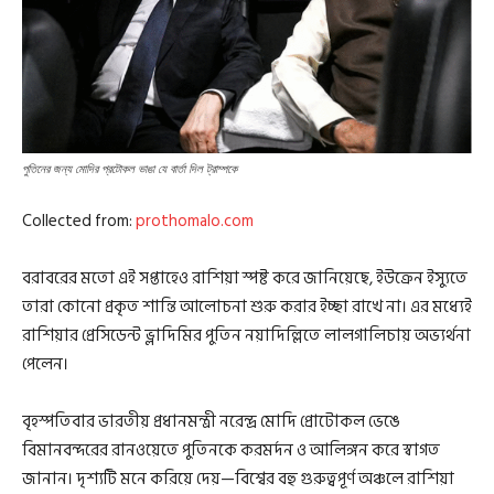
পুতিনের জন্য মোদির প্রটোকল ভাঙা যে বার্তা দিল ট্রাম্পকে
Collected from:
prothomalo.com
বরাবরের মতো এই সপ্তাহেও রাশিয়া স্পষ্ট করে জানিয়েছে, ইউক্রেন ইস্যুতে
তারা কোনো প্রকৃত শান্তি আলোচনা শুরু করার ইচ্ছা রাখে না। এর মধ্যেই
রাশিয়ার প্রেসিডেন্ট ভ্লাদিমির পুতিন নয়াদিল্লিতে লালগালিচায় অভ্যর্থনা
পেলেন।
বৃহস্পতিবার ভারতীয় প্রধানমন্ত্রী নরেন্দ্র মোদি প্রোটোকল ভেঙে
বিমানবন্দরের রানওয়েতে পুতিনকে করমর্দন ও আলিঙ্গন করে স্বাগত
জানান। দৃশ্যটি মনে করিয়ে দেয়—বিশ্বের বহু গুরুত্বপূর্ণ অঞ্চলে রাশিয়া