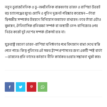
নতুন ভূরাজনৈতিক ও ভূ–অর্থনৈতিক বাস্তবতায় ভারত ও রাশিয়া উভয়ই
বড় চ্যালেঞ্জের মুখে। মোদি ও পুতিন দুজনই পরিষ্কার করেছেন—তাঁরা
দ্বিপক্ষীয় সম্পর্কের উন্নয়নে বিনিয়োগ অব্যাহত রাখবেন। তবে তাঁরা এটাও
বুঝছেন, ঐতিহাসিক প্রতিরক্ষা সম্পর্ক বা অস্থায়ী তেল-বাণিজ্যের ওপর
নির্ভর করেই দুই দেশের সম্পর্ক টেকসই হবে না।
যুক্তরাষ্ট্র হয়তো ভারত-রাশিয়া ঘনিষ্ঠতার পথে বিদ্যমান বাধা দেখে স্বস্তি
পেতে পারে। কিন্তু পুতিনের এই সফর ট্রাম্প প্রশাসনের জন্য একটি স্পষ্ট বার্তা
—ভারতের প্রতি তাদের বর্তমান নীতি কার্যকর হওয়ার সম্ভাবনা খুবই কম।