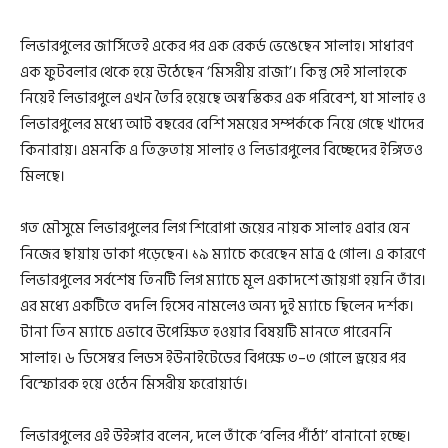
লিভারপুলের জার্সিতেই একের পর এক রেকর্ড ভেঙেছেন সালাহ। সাধারণ
এক ফুটবলার থেকে হয়ে উঠেছেন ‘মিসরীয় রাজা’। কিন্তু সেই সালাহকে
নিয়েই লিভারপুলে এখন তৈরি হয়েছে অস্বস্তিকর এক পরিবেশ, যা সালাহ ও
লিভারপুলের মধ্যে আট বছরের বেশি সময়ের সম্পর্ককে নিয়ে গেছে খাদের
কিনারায়। এমনকি এ তিক্ততায় সালাহ ও লিভারপুলের বিচ্ছেদের ইঙ্গিতও
মিলছে।
গত মৌসুমে লিভারপুলের লিগ শিরোপা জয়ের নায়ক সালাহ এবার যেন
নিজের ছায়ায় ডাকা পড়েছেন। ১৯ ম্যাচে করেছেন মাত্র ৫ গোল। এ কারণে
লিভারপুলের সর্বশেষ তিনটি লিগ ম্যাচে মূল একাদশে জায়গা হয়নি তাঁর।
এর মধ্যে একটিতে বদলি হিসেব নামলেও অন্য দুই ম্যাচে ছিলেন দর্শক।
টানা তিন ম্যাচে এভাবে উপেক্ষিত হওয়ার বিষয়টি মানতে পারেননি
সালাহ। ৬ ডিসেম্বর লিডস ইউনাইটেডের বিপক্ষে ৩–৩ গোলে ড্রয়ের পর
বিস্ফোরক হয়ে ওঠেন মিসরীয় ফরোয়ার্ড।
লিভারপুলের এই উইঙ্গার বলেন, দলে তাঁকে ‘বলির পাঁঠা’ বানানো হচ্ছে।