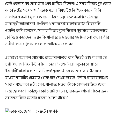
কেউ একজন সব দোষ তাঁর ওপর চাপিয়ে দিচ্ছেন। এ সময় লিভারপুল কোচ
আর্নে স্লটের সঙ্গে সম্পর্ক ভেঙে পড়ার বিষয়টিও নিশ্চিত করেন তিনি।
সালাহর এ কথাই মূলত আগুন ধরিয়ে দেয়। ভেতর–বাইরে শুরু হয়
নানামুখী আলোচনা। ইংলিশ ও ম্যানচেস্টার ইউনাইটেড কিংবদন্তি
ওয়েইন রুনি বলেছেন, ‘সালাহ লিভারপুলে নিজের সুনামকে ব্যাপকভাবে
ক্ষতিগ্রস্ত করেছেন।’ এমনকি সালাহর এ মন্তব্যের সমালোচনা করেন তাঁর
সতীর্থ লিভারপুল গোলরক্ষক আলিসন বেকারও।
এর মধ্যে গতকাল সোমবার রাতে সালাহকে বাদ দিয়েই ঘোষণা করা হয়
চ্যাম্পিয়নস লিগে ইন্টার মিলানের বিপক্ষে লিভারপুলের স্কোয়াড।
‘বিদ্রোহী’ সালাহকে শাস্তি দিতেই মূলত তাঁকে আজ রাত ২টায় হতে
যাওয়া ম্যাচটির স্কোয়াড থেকে বাদ দেওয়া হয়েছে। ইন্টার ম্যাচের আগের
সংবাদ সম্মেলনে স্লট বলেন, সালাহর মন্তব্য তাঁকে বেশ অস্বস্তিতে ফেলে
দিয়েছে। তবে লিভারপুল কোচ এটাও বলেন, ‘একজন খেলোয়াড়ের জন্য
সব সময় ফিরে আসার দরজা খোলা থাকে।’