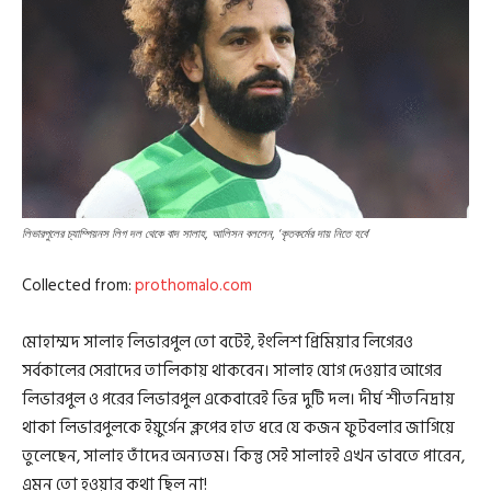
লিভারপুলের চ্যাম্পিয়নস লিগ দল থেকে বাদ সালাহ, আলিসন বললেন, ‘কৃতকর্মের দায় নিতে হবে’
Collected from:
prothomalo.com
মোহাম্মদ সালাহ লিভারপুল তো বটেই, ইংলিশ প্রিমিয়ার লিগেরও
সর্বকালের সেরাদের তালিকায় থাকবেন। সালাহ যোগ দেওয়ার আগের
লিভারপুল ও পরের লিভারপুল একেবারেই ভিন্ন দুটি দল। দীর্ঘ শীতনিদ্রায়
থাকা লিভারপুলকে ইয়ুর্গেন ক্লপের হাত ধরে যে কজন ফুটবলার জাগিয়ে
তুলেছেন, সালাহ তাঁদের অন্যতম। কিন্তু সেই সালাহই এখন ভাবতে পারেন,
এমন তো হওয়ার কথা ছিল না!