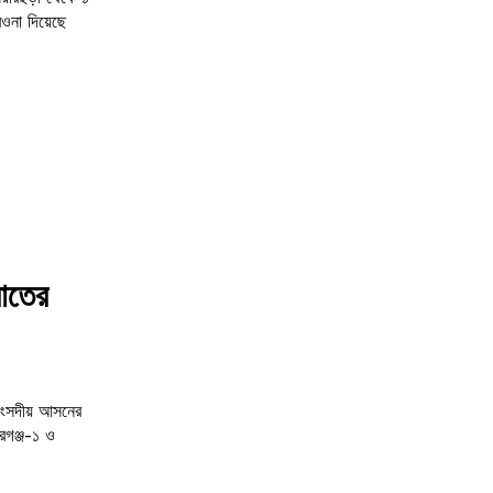
 রওনা দিয়েছে
য়াতের
রগঞ্জ-১ ও