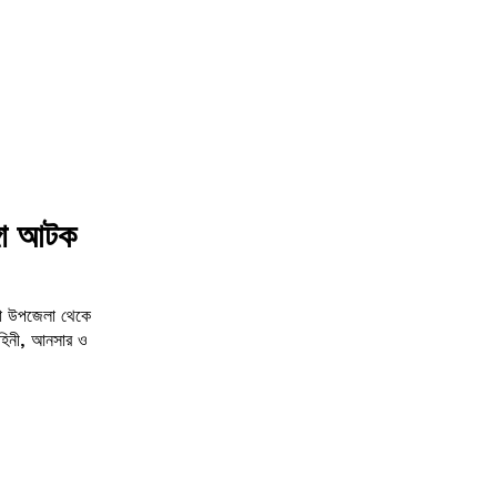
্গা আটক
াহিনী, আনসার ও