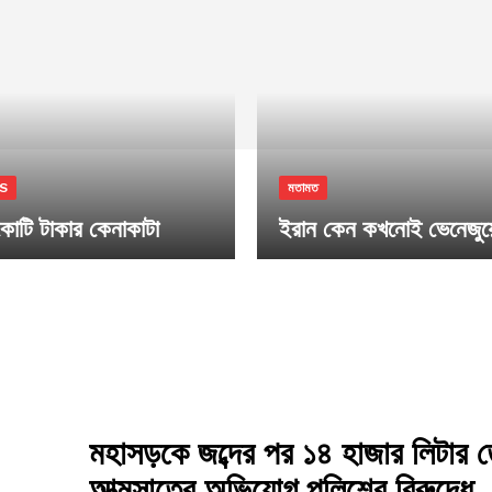
S
মতামত
োটি টাকার কেনাকাটা
ইরান কেন কখনোই ভেনেজুয়ে
মহাসড়কে জব্দের পর ১৪ হাজার লিটার 
আত্মসাতের অভিযোগ পুলিশের বিরুদ্ধে