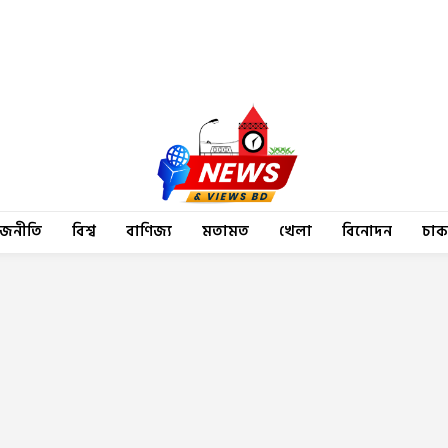
াজনীতি
বিশ্ব
বাণিজ্য
মতামত
খেলা
বিনোদন
চাক