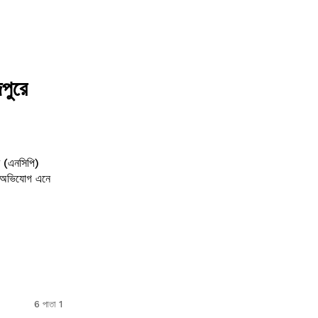
দপুরে
ের’ অভিযোগ এনে
6 পাতা 1