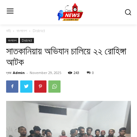
বাড়ি
বাংলাদেশ
District
বাংলাদেশ
District
সাতকানিয়ায় অভিযান চালিয়ে ২২ রোহিঙ্গা
আটক
দ্বারা
Admin
-
November 29, 2025
243
0