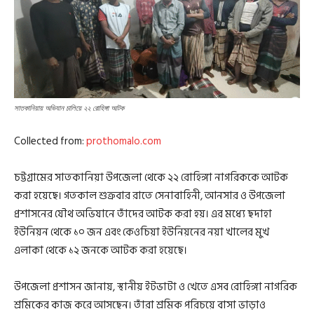
সাতকানিয়ায় অভিযান চালিয়ে ২২ রোহিঙ্গা আটক
Collected from:
prothomalo.com
চট্টগ্রামের সাতকানিয়া উপজেলা থেকে ২২ রোহিঙ্গা নাগরিককে আটক
করা হয়েছে। গতকাল শুক্রবার রাতে সেনাবাহিনী, আনসার ও উপজেলা
প্রশাসনের যৌথ অভিযানে তাঁদের আটক করা হয়। এর মধ্যে ছদাহা
ইউনিয়ন থেকে ১০ জন এবং কেওচিয়া ইউনিয়নের নয়া খালের মুখ
এলাকা থেকে ১২ জনকে আটক করা হয়েছে।
উপজেলা প্রশাসন জানায়, স্থানীয় ইটভাটা ও খেতে এসব রোহিঙ্গা নাগরিক
শ্রমিকের কাজ করে আসছেন। তাঁরা শ্রমিক পরিচয়ে বাসা ভাড়াও