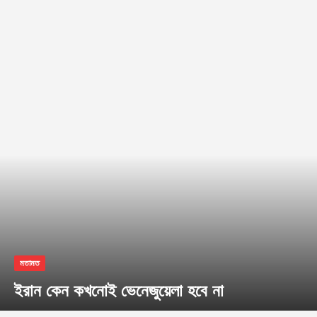
মতামত
ইরান কেন কখনোই ভেনেজুয়েলা হবে না