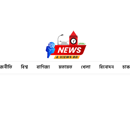
াজনীতি
বিশ্ব
বাণিজ্য
মতামত
খেলা
বিনোদন
চাক