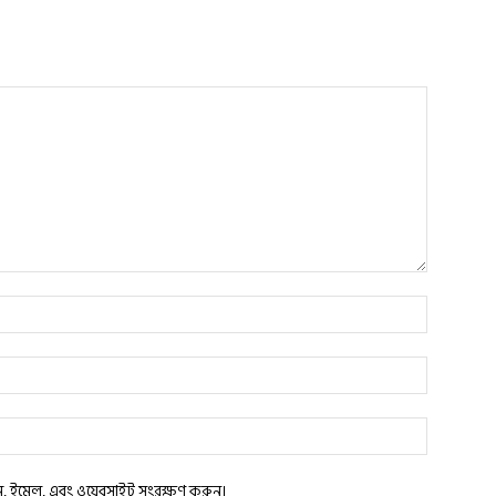
াম, ইমেল, এবং ওয়েবসাইট সংরক্ষণ করুন।