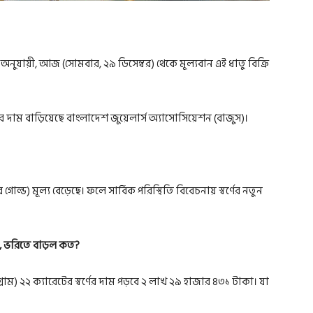
্ত অনুযায়ী, আজ (সোমবার, ২৯ ডিসেম্বর) থেকে মূল্যবান এই ধাতু বিক্রি
্ণের দাম বাড়িয়েছে বাংলাদেশ জুয়েলার্স অ্যাসোসিয়েশন (বাজুস)।
ওর গোল্ড) মূল্য বেড়েছে। ফলে সার্বিক পরিস্থিতি বিবেচনায় স্বর্ণের নতুন
র্ড, ভরিতে বাড়ল কত?
্রাম) ২২ ক্যারেটের স্বর্ণের দাম পড়বে ২ লাখ ২৯ হাজার ৪৩১ টাকা। যা