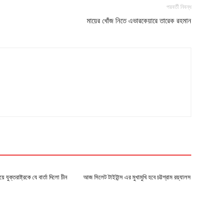
পরবর্তী নিবন্ধ
মায়ের খোঁজ নিতে এভারকেয়ারে তারেক রহমান
ে যুক্তরাষ্ট্রকে যে বার্তা দিলো চীন
আজ সিলেট টাইটান্স এর মুখামুখি হবে চট্টগ্রাম রয়্যালস