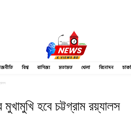
াজনীতি
বিশ্ব
বাণিজ্য
মতামত
খেলা
বিনোদন
চাক
্যালস
মুখামুখি হবে চট্টগ্রাম রয়্যালস