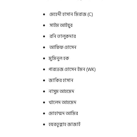
মেহেদী হাসান মিরাজ (C)
সাইম আইয়ুব
রনি তালুকদার
আফিফ হোসেন
মুমিনুল হক
পারভেজ হোসেন ইমন (WK)
জাকির হাসান
নাসুম আহমেদ
খালেদ আহমেদ
মোহাম্মদ আমির
হযরতুল্লাহ জাজাই