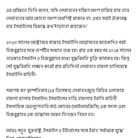
এর প্রেক্ষিতে তিনি বলেন, ‘যদি লেবাননের দক্ষিণ অংশ হারিয়ে যায় তবে
লেবাননের আর কোনো অংশ অবশিষ্ট থাকবে না। এখন সবাই ঐক্যবদ্ধ
হয়ে ইসরাইলের বিরুদ্ধে রুখ দাঁড়ানো প্রয়োজন।’
২০২৩ সালের অক্টোবরে গাজায় ইসরাইলি আগ্রাসনের কয়েকদিন পরই
হিজবুল্লাহর সঙ্গে দেশটির সংঘাত শুরু হয়। প্রায় এক বছর পর ২০২৪ সালের
নভেম্বরে ইসরাইল ও হিজবুল্লাহর মধ্যে যুদ্ধবিরতি চুক্তি কার্যকর হয়। কিন্তু
সেই যুদ্ধবিরতি লঙ্ঘন করেই প্রায় প্রতিদিনই লেবাননে হামলা চালিয়েছে
ইসরাইলি বাহিনী।
সবশেষ গত বৃহস্পতিবার (২৫ ডিসেম্বর) লেবাননজুড়ে বিভিন্ন এলাকায়
হামলা চালায় ইসরাইল। ইসরাইলের দাবি, হামলায় ইরানি বাহিনী
ইসলামিক রেভল্যুশনারি গার্ড কোরের (আইআরজিসি) এক সদস্য এবং
হিজবুল্লাহর এক যোদ্ধাসহ অন্তত তিনজন নিহত হন।
আরও পড়ুন: যুক্তরাষ্ট্র, ইসরাইল ও ইউরোপের সঙ্গে ইরান ‘সর্বাত্মক যুদ্ধে’