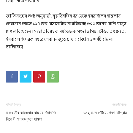
লিপ্ত: পেজেশকিয়ান
জাতিসংঘের তথ্য অনুযায়ী, যুদ্ধবিরতির পর থেকে ইসরাইলের হামলায়
লেবাননে অন্তত ১২৭ জন বেসামরিক নাগরিকসহ ৩০০ জনের বেশি মানুষ
প্রাণ হারিয়েছেন। সংঘাতবিষয়ক পর্যবেক্ষক সংস্থা এসিএলইডির তথ্যমতে,
ইসরাইল গত এক বছরে লেবাননজুড়ে প্রায় ১ হাজার ৬০০টি হামলা
চালিয়েছে।
পূর্ববর্তী নিবন্ধ
পরবর্তী নিবন্ধ
রাজধানীর কারওয়ান বাজারে চাঁদাবাজি
১০২ রানে গুটিয়ে গেলো চট্টগ্রাম
বিরোধী মানববন্ধনে হামলা