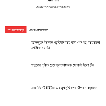
Admin
https://newsandviewsbd.com
সম্পর্কিত নিবন্ধ
লেখক থেকে আরো
ইরানজুড়ে বিক্ষোভ প্রতিবাদ আর দাঙ্গা এক নয়, আলোচনা
অর্থহীন: খামেনি
মাদুরোর মুক্তি চেয়ে যুক্তরাষ্ট্রকে যে বার্তা দিলো চীন
আজ সিলেট টাইটান্স এর মুখামুখি হবে চট্টগ্রাম রয়্যালস