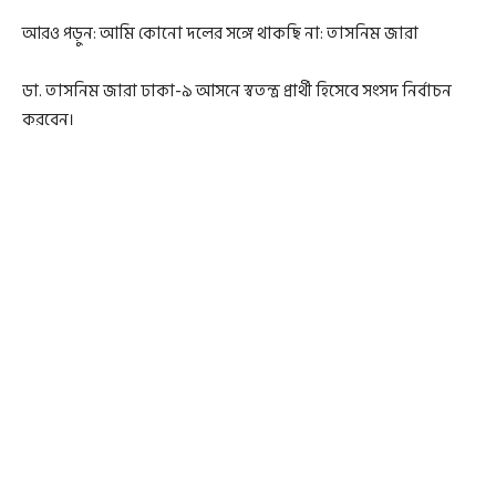
আরও পড়ুন: আমি কোনো দলের সঙ্গে থাকছি না: তাসনিম জারা
ডা. তাসনিম জারা ঢাকা-৯ আসনে স্বতন্ত্র প্রার্থী হিসেবে সংসদ নির্বাচন
করবেন।