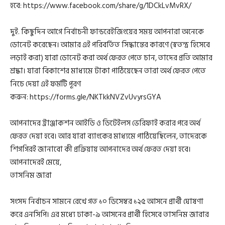
হবে: https://www.facebook.com/share/g/1DCkLvMvRX/
দুই. কিছুদিন আগে নির্বাচনী ফান্ডরেইজিংয়ের সময় আপনারা অনেকে
ডোনেট করেছেন। আমার এই পরিবর্তিত সিদ্ধান্তের কারণে (স্বতন্ত্র হিসেবে
লড়াই করা) যারা ডোনেট করা অর্থ ফেরত পেতে চান, তাদের প্রতি আমার
শ্রদ্ধা। যারা বিকাশের মাধ্যমে টাকা পাঠিয়েছেন তারা অর্থ ফেরত পেতে
নিচে দেয়া এই ফর্মটি পূরণ
করুন: https://forms.gle/NKTkkNVZvUvyrsGYA
আপনাদের ট্রাঞ্জাকশন আইডি ও ডিটেইলস ভেরিফাই করার পরে অর্থ
ফেরত দেয়া হবে। আর যারা ব্যাংকের মাধ্যমে পাঠিয়েছিলেন, তাদেরকে
শিগগিরই জানাবো কী প্রক্রিয়ায় আপনাদের অর্থ ফেরত দেয়া হবে।
আপনাদেরই মেয়ে,
তাসনিম জারা
সংসদ নির্বাচন সামনে রেখে গত ১০ ডিসেম্বর ১২৫ আসনে প্রার্থী ঘোষণা
করে এনসিপি। এর মধ্যে ঢাকা-৯ আসনের প্রার্থী হিসেবে তাসনিম জারার