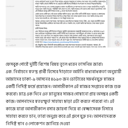
ফেসবুক পোস্টে দুইটি বিশেষ বিষয় তুলে ধরেন তাসনিম জারা।
এক. নির্বাচনে স্বতন্ত্র প্রার্থী হিসেবে দাঁড়াতে আইনি বাধ্যবাধকতা অনুযায়ী
আমাদের ঢাকা-৯ আসনের ৪৬৯৩ জন ভোটারের সমর্থনযুক্ত স্বাক্ষর
একটি নির্দিষ্ট ফর্মে প্রয়োজন। আগামীকাল এই স্বাক্ষর সংগ্রহের কাজ শুরু
করবো। মাত্র এক দিনে এত মানুষের সাক্ষর গোছানো প্রায় অসম্ভব একটি
কাজ। আপনাদের স্বতঃস্ফূর্ত সাহায্য ছাড়া এটা করতে পারবো না। এই
কাজে যারা আগামীকাল বসার জায়গা দিয়ে বা স্বেচ্ছাসেবক হিসাবে
সাহায্য করতে চান, তারা অনুগ্রহ করে এই গ্রুপে যুক্ত হন। আপনাদেরকে
নির্দিষ্ট স্থান ও লোকেশন জানিয়ে দেওয়া