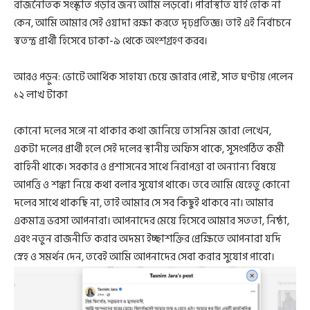
রাজনৈতিক সংস্কৃতি গড়ার জন্য আমি লড়বো। পরিস্থিতি যাই হোক না
কেন, আমি আমার সেই ওয়াদা রক্ষা করতে দৃঢ়প্রতিজ্ঞ। তাই এই নির্বাচনে
স্বতন্ত্র প্রার্থী হিসেবে ঢাকা-৯ থেকে অংশগ্রহণ করব।
আরও পড়ুন: ভোটে আর্থিক সাহায্য চেয়ে জারার পোস্ট, সাত ঘণ্টায় পেলেন
১২ লাখ টাকা
কোনো দলের সঙ্গে না থাকার কথা জানিয়ে তাসনিম জারা লেখেন,
একটা দলের প্রার্থী হলে সেই দলের স্থানীয় অফিস থাকে, সুসংগঠিত কর্মী
বাহিনী থাকে। সরকার ও প্রশাসনের সাথে নিরাপত্তা বা অন্যান্য বিষয়ে
আপত্তি ও শঙ্কা নিয়ে কথা বলার সুযোগ থাকে। তবে আমি যেহেতু কোনো
দলের সাথে থাকছি না, তাই আমার সে সব কিছুই থাকবে না। আমার
একমাত্র ভরসা আপনারা। আপনাদের মেয়ে হিসেবে আমার সততা, নিষ্ঠা,
এবং নতুন রাজনীতি করার অদম্য ইচ্ছাশক্তির প্রেক্ষিতে আপনারা যদি
স্নেহ ও সমর্থন দেন, তবেই আমি আপনাদের সেবা করার সুযোগ পাবো।