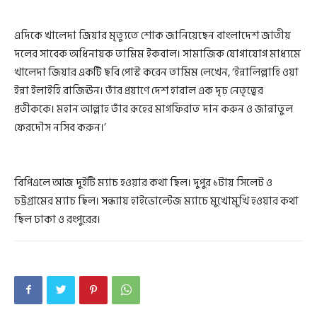
এদিকে খালেদা জিয়ার মৃত্যুতে শোক জানিয়েছেন বাংলাদেশ জাতীয়
দলের সাবেক অধিনায়ক তামিম ইকবাল। সামাজিক যোগাযোগ মাধ্যমে
খালেদা জিয়ার একটি ছবি পোস্ট করেন তামিম লেখেন, ‘ইন্নালিল্লাহি ওয়া
ইন্না ইলাইহি রাজিঊন। তাঁর প্রয়াণে দেশ হারাল এক দৃঢ় নেতৃত্বের
প্রতীককে। মহান আল্লাহ তাঁর রূহের মাগফিরাত দান করুন ও জান্নাতুল
ফেরদৌস নসিব করুন।’
বিপিএলে আজ দুইটি ম্যাচ হওয়ার কথা ছিল। দুপুর ১টায় সিলেট ও
চট্টগ্রামের ম্যাচ ছিল। সন্ধ্যায় হাইভোল্টেজ ম্যাচে মুখোমুখি হওয়ার কথা
ছিল ঢাকা ও রংপুরের।