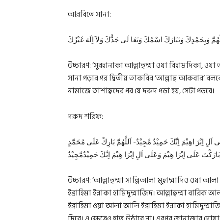
আরবিতে সানা:
هُمَّ وَبِحَمْدِكَ وَتَبَارَكَ اسْمُكَ وَتَعَا لَى جَدُّكَ وَلاَ اِلَهَ غَيْرُكَ
উচ্চারণ: ‘সুবহানাকা আল্লাহুম্মা ওয়া বিহামদিকা, ওয়
সানা পড়ার পর দ্বিতীয় তাকবির ‘আল্লাহু আকবার’ বলবে।
নামাজে তাশাহুদের পর যে দরুদ পড়া হয়, সেটা পড়বে।
দরুদ শরিফ:
لِ اِبْرَ اهِيْمَ اِنَّكَ حَمِيْدٌ مَّجِيْدٌ- اَللَّهُمَّ بَارِكْ عَلَى مُحَمَّدٍ
ارَكْتَ عَلَى اِبْرَا هِيْمَ وَعَلَى اَلِ اِبْرَا هِيْمَ اِنَّكَ حَمِيْدٌمَّجِيْدٌ
উচ্চারণ: ‘আল্লাহুম্মা সাল্লিআলা মুহাম্মাদিও ওয়া 
ইব্রাহিমা ইন্নাকা হামিদুম্মাজিদ। আল্লাহুম্মা বার
ইব্রাহিমা ওয়া আলা আলি ইব্রাহিমা ইন্নাকা হামিদুম্
দিবে। এ ক্ষেত্রেও হাত উঠাবে না। এরপর জানাজার দোয়