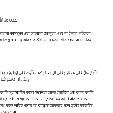
سُبْحَا نَكَ اَللَّ
া তাবারা কাসমুকা ওয়া তাআলা জাদ্দুকা, ওয়া লা ইলাহা গাইরুকা।’
 কিন্তু এ ক্ষেত্রে আর হাত উঠাবে না। দরুদ শরিফ পড়বে। সাধারন
للَّهُمَّ صَلِّ عَلَى مُحَمَّدٍ وَعَلَى اَلِ مُحَمَّدٍ كَمَا صَلَّيْتَ عَلَى اِبْرَا هِيْمَ وَعَلَى اَ
وَعَلَى اَلِ مُحَمَّدٍ كَمَا بَ
আলা আলি মুহাম্মাদিন কামা সল্লাইতা আলা ইব্রাহিমা ওয়া আলা আলি
িক আলা মুহাম্মাদিও ওয়া আলা আলি মুহাম্মাদিন কামা বারাকতা আলা
মাজিদ।’ দরুদ শরিফ পড়ার পর ‘আল্লাহু আকবার’ বলে তৃতীয় তাকবির
া পড়তে হবে।