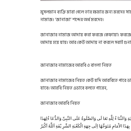
মুসলমান ব্যক্তি মারা গেলে তার ক্ষমার জন্য মরদেহ
নামাজ। ‘জানাজা’ শব্দের অর্থ মরদেহ।
জানাজার নামাজ আদায় করা ফরজে কেফায়া। ফরজে ক
আদায় হয়ে যায়। আর কেউ আদায় না করলে সবাই গুনা
জানাজার নামাজের আরবি ও বাংলা নিয়ত
জানাজার নামাজের নিয়ত কেউ যদি আরবিতে পারে ভা
যাবে। আরবি নিয়ত এভাবে বলতে পারেন,
জানাজার আরবি নিয়ত
ةِ وَالثَّنَا ءُ لِلَّهِ تَعَا لَى وَالصَّلَوةُ عَلَى النَّبِىِّ وَالدُّعَا ءُلِهَذَا
ِهَذَا الاْمَامِ مُتَوَجِّهًا اِلَى جِهَةِ الْكَعْبَةِ الشَّرِ يْفَةِ اَللَّهُ اَكْبَرُ