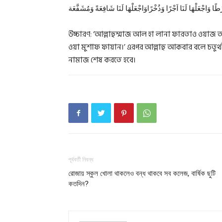
َرْطًا وَاجْعَلْهَا لَنَا اَجْرًا وَذُخْرًاوَاجْعَلْهَا لَنَا شَافِعَةً وَمُشَفَّعَة
উচ্চারণ: ‘আল্লাহুম্মাজ আল হা লানা ফারতাও ওয়া
ওয়া মুশাফ ফায়ান।’ এরপর আল্লাহু আকবার বলে চতুর্
নামাজ শেষ করতে হবে।
পূর্ববর্তী নিবন্ধ
রোজায় স্কুল খোলা থাকলেও বন্ধ থাকবে সব কলেজ, বার্ষিক ছুটি
কতদিন?