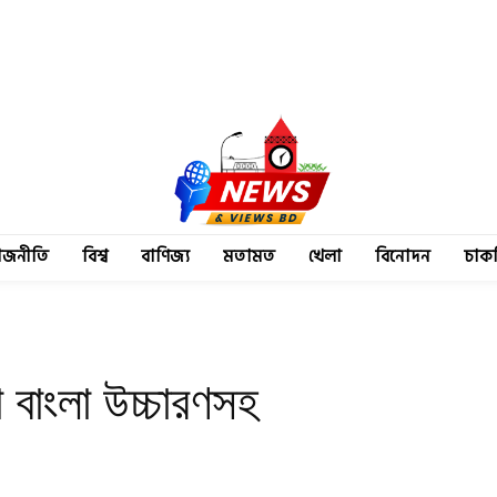
াজনীতি
বিশ্ব
বাণিজ্য
মতামত
খেলা
বিনোদন
চাক
 বাংলা উচ্চারণসহ