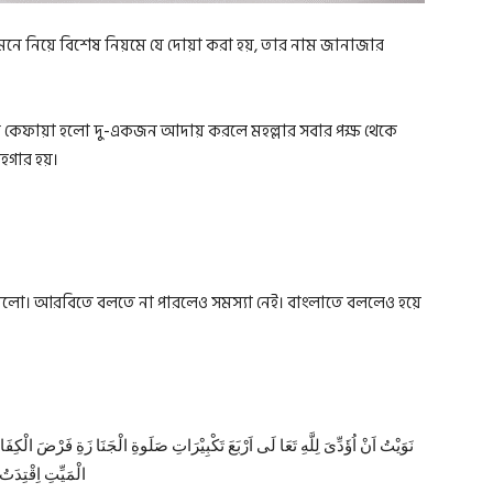
 সামনে নিয়ে বিশেষ নিয়মে যে দোয়া করা হয়, তার নাম জানাজার
েফায়া হলো দু-একজন আদায় করলে মহল্লার সবার পক্ষ থেকে
হগার হয়।
লো। আরবিতে বলতে না পারলেও সমস্যা নেই। বাংলাতে বললেও হয়ে
نَوَيْتُ اَنْ اُؤَدِّىَ لِلَّهِ تَعَا لَى اَرْبَعَ تَكْبِيْرَاتِ صَلَوةِ الْجَنَا زَةِ فَرْضَ الْكِفَايَ
الْمَيِّتِ اِقْتِدَتُ ب