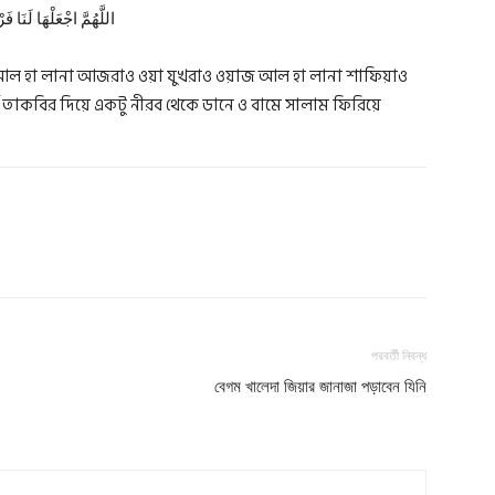
اللَّهُمَّ اجْعَلْهَا لَنَا ف
জ আল হা লানা আজরাও ওয়া যুখরাও ওয়াজ আল হা লানা শাফিয়াও
থ তাকবির দিয়ে একটু নীরব থেকে ডানে ও বামে সালাম ফিরিয়ে
পরবর্তী নিবন্ধ
বেগম খালেদা জিয়ার জানাজা পড়াবেন যিনি