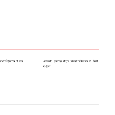
ট সম্পর্কে ইসলাম যা বলে
কোরআন-সুন্নাহর বাইরে কোনো আইন হবে না: মির্জা
ফখরুল