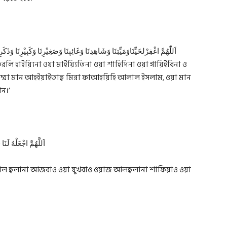
اَللّٰهُمَّ اغْفِرْلحَيِّنَاوَمَيِّتِنَا وَشَاهِدِنَا وَغَائِبِنَا وَصَغِيْرِنَا وَكَبِيْرِنَا وَذَكَرِ
ুম্মা মান আহইয়াইতাহু মিন্না ফাআহয়িহি আলাল ইসলাম, ওয়া মান
ন।’
اَللَّهُمَّ اجْعَلْهُ لَن
আল হুলানা আজরাও ওয়া যুখরাও ওয়াজ আলহুলানা শাফিয়াও ওয়া