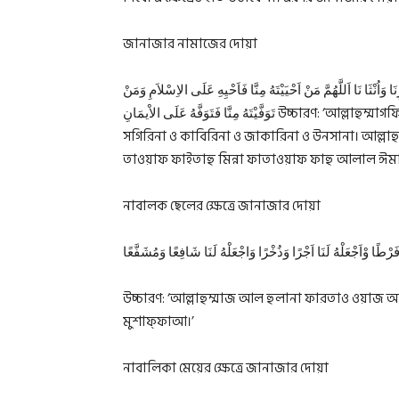
জানাজার নামাজের দোয়া
نَا وَاُنْثَا نَا اَللَّهُمَّ مَنْ اَحْيَيْتَهُ مِنَّا فَاَحْيِهِ عَلَى الاِسْلاَمِ وَمَنْ
تَوَفَّيْتَهُ مِنَّا فَتَوَفَّهُ عَلَى الاْيمَانِ উচ্চারণ: ‘আল্লাহুম্মাগফিরলি হাইয়্যিনা ওয়া মাইয়্যিতিনা ওয়া শাহিদিনা ওয়া গায়িইবিনা ও
সগিরিনা ও কাবিরিনা ও জাকারিনা ও উনসানা। আল্লাহ
তাওয়াফ ফাইতাহু মিন্না ফাতাওয়াফ ফাহু আলাল ঈমা
নাবালক ছেলের ক্ষেত্রে জানাজার দোয়া
َا فَرْطًا وْاَجْعَلْهُ لَنَا اَجْرًا وَذُخْرًا وَاجْعَلْهُ لَنَا شَافِعًا وَمُشَفَّعًا
উচ্চারণ: ‘আল্লাহুম্মাজ আল হুলানা ফারতাও ওয়াজ 
মুশাফ্ফাআ।’
নাবালিকা মেয়ের ক্ষেত্রে জানাজার দোয়া