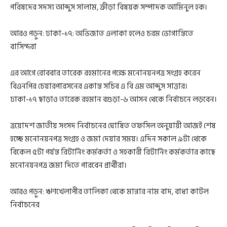
পরিষদের সদস্য আব্দুস সালাম, ক্রীড়া বিষয়ক সম্পাদক আমিনুল হক।
আরও পড়ুন: ঢাকা-১৭: অভিজাত এলাকা হলেও চরম ভোগান্তিতে
বাসিন্দরা
এর আগে রোববার তারেক রহমানের পক্ষে মনোনয়নপত্র সংগ্রহ করেন
বিএনপির চেয়ারপারসনের একান্ত সচিব এ বি এম আব্দুস সাত্তার।
ঢাকা-১৭ ছাড়াও তারেক রহমান বগুড়া-৬ আসন থেকে নির্বাচনে লড়বেন।
ত্রয়োদশ জাতীয় সংসদ নির্বাচনের ঘোষিত তফসিল অনুযায়ী আজই শেষ
হচ্ছে মনোনয়নপত্র সংগ্রহ ও জমা দেয়ার সময়। এদিন সকাল ৯টা থেকে
বিকেল ৫টা পর্যন্ত রিটার্নিং কর্মকর্তা ও সহকারী রিটার্নিং কর্মকর্তার কাছে
মনোনয়নপত্র জমা দিতে পারবেন প্রার্থীরা।
আরও পড়ুন: ঋণখেলাপীর তালিকা থেকে মান্নার নাম বাদ, বাধা কাটল
নির্বাচনের