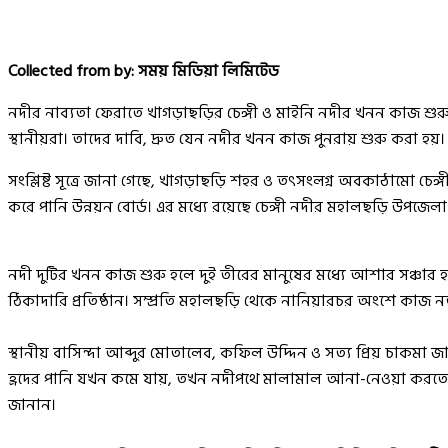
Collected from by: সময় মিডিয়া লিমিটেড
নদীর নাব্যতা ফেরাতে খাগড়াছড়ির চেঙ্গী ও মাইনি নদীর খনন কাজ শুরু 
স্থানীয়রা। তাদের দাবি, দ্রুত যেন নদীর খনন কাজ পুনরায় শুরু করা হয়।
সংশ্লিষ্ট সূত্রে জানা গেছে, খাগড়াছড়ি শহর ও তৎসংলগ্ন অবকাঠামো চে
করে পানি উন্নয়ন বোর্ড। এর মধ্যে রয়েছে চেঙ্গী নদীর মহালছড়ি উপজেলা 
নদী দুটির খনন কাজ শুরু হলে দুই তীরের মানুষের মধ্যে আশার সঞ্চার 
ঠিকাদারি প্রতিষ্ঠান। সম্প্রতি মহালছড়ি থেকে নানিয়ারচর অংশে কাজ 
স্থানীয় বাসিন্দা আব্দুর মোতালেব, কফিল উদ্দিন ও সত্য প্রিয় চাকম
হ্রদের পানি যখন কমে যায়, তখন নদীপথে মালামাল আনা-নেওয়া করতে সু
জানান।