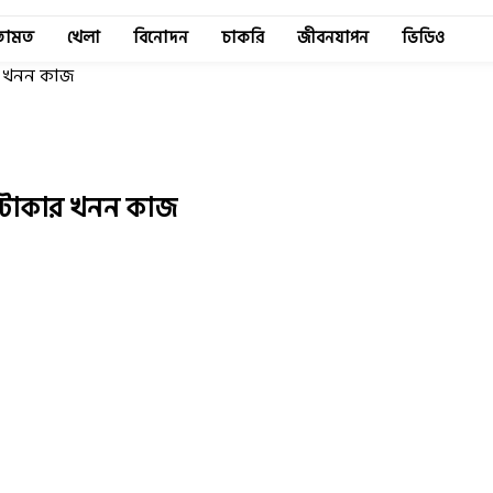
তামত
খেলা
বিনোদন
চাকরি
জীবনযাপন
ভিডিও
র খনন কাজ
 টাকার খনন কাজ