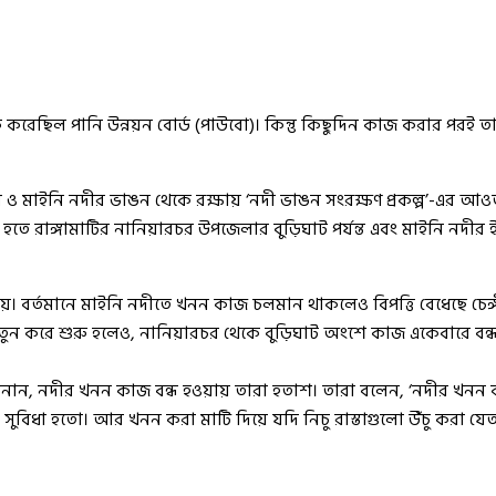
করেছিল পানি উন্নয়ন বোর্ড (পাউবো)। কিন্তু কিছুদিন কাজ করার পরই তা 
ঙ্গী ও মাইনি নদীর ভাঙন থেকে রক্ষায় ‘নদী ভাঙন সংরক্ষণ প্রকল্প’-এর
হতে রাঙ্গামাটির নানিয়ারচর উপজেলার বুড়িঘাট পর্যন্ত এবং মাইনি নদীর ই
হয়। বর্তমানে মাইনি নদীতে খনন কাজ চলমান থাকলেও বিপত্তি বেধেছে চেঙ
নতুন করে শুরু হলেও, নানিয়ারচর থেকে বুড়িঘাট অংশে কাজ একেবারে বন্
া জানান, নদীর খনন কাজ বন্ধ হওয়ায় তারা হতাশ। তারা বলেন, ‘নদীর খন
বিধা হতো। আর খনন করা মাটি দিয়ে যদি নিচু রাস্তাগুলো উঁচু করা যেত