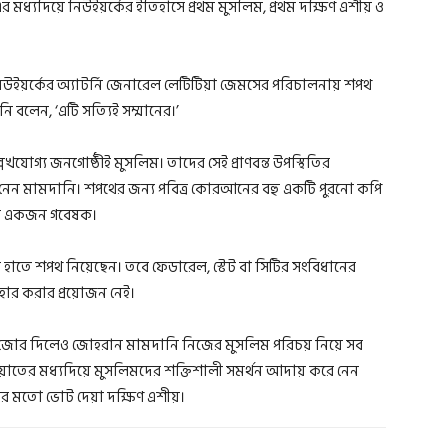
এর মধ্যদিয়ে নিউইয়র্কের ইতিহাসে প্রথম মুসলিম, প্রথম দক্ষিণ এশীয় ও
য়র্কের অ্যাটর্নি জেনারেল লেটিটিয়া জেমসের পরিচালনায় শপথ
নি বলেন, ‘এটি সত্যিই সম্মানের।’
লেখযোগ্য জনগোষ্ঠীই মুসলিম। তাদের সেই প্রাণবন্ত উপস্থিতির
নেন মামদানি। শপথের জন্য পবিত্র কোরআনের বহু একটি পুরনো কপি
করেন একজন গবেষক।
ল হাতে শপথ নিয়েছেন। তবে ফেডারেল, স্টেট বা সিটির সংবিধানের
যবহার করার প্রয়োজন নেই।
টিতে জোর দিলেও জোহরান মামদানি নিজের মুসলিম পরিচয় নিয়ে সব
য়াতের মধ্যদিয়ে মুসলিমদের শক্তিশালী সমর্থন আদায় করে নেন
ের মতো ভোট দেয়া দক্ষিণ এশীয়।