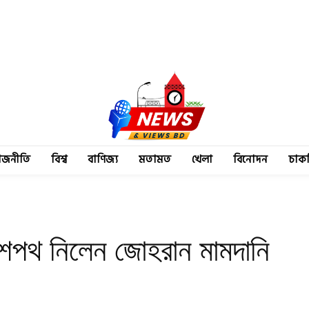
াজনীতি
বিশ্ব
বাণিজ্য
মতামত
খেলা
বিনোদন
চাক
শপথ নিলেন জোহরান মামদানি