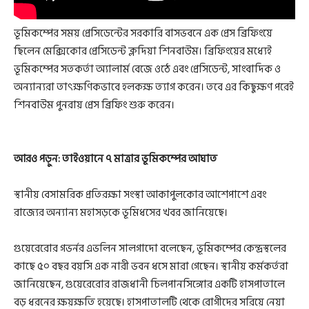
ভূমিকম্পের সময় প্রেসিডেন্টের সরকারি বাসভবনে এক প্রেস ব্রিফিংয়ে
ছিলেন মেক্সিকোর প্রেসিডেন্ট ক্লদিয়া শিনবাউম। ব্রিফিংয়ের মধ্যেই
ভূমিকম্পের সতকর্তা অ্যালার্ম বেজে ওঠে এবং প্রেসিডেন্ট, সাংবাদিক ও
অন্যান্যরা তাৎক্ষণিকভাবে হলকক্ষ ত্যাগ করেন। তবে এর কিছুক্ষণ পরেই
শিনবাউম পুনরায় প্রেস ব্রিফিং শুরু করেন।
আরও পড়ুন:
তাইওয়ানে ৭ মাত্রার ভূমিকম্পের আঘাত
স্থানীয় বেসামরিক প্রতিরক্ষা সংস্থা আকাপুলকোর আশেপাশে এবং
রাজ্যের অন্যান্য মহাসড়কে ভূমিধসের খবর জানিয়েছে।
গুয়েরেরোর গভর্নর এভলিন সালগাদো বলেছেন, ভূমিকম্পের কেন্দ্রস্থলের
কাছে ৫০ বছর বয়সি এক নারী ভবন ধসে মারা গেছেন। স্থানীয় কর্মকর্তরা
জানিয়েছেন, গুয়েরেরোর রাজধানী চিলপানসিঙ্গোর একটি হাসপাতালে
বড় ধরনের ক্ষয়ক্ষতি হয়েছে। হাসপাতালটি থেকে রোগীদের সরিয়ে নেয়া