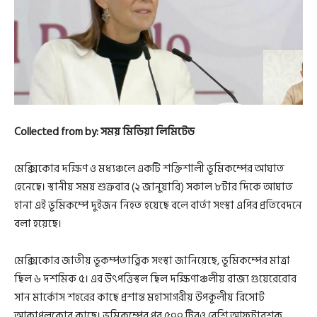
Collected from by: সময় মিডিয়া লিমিটেড
মেক্সিকোর দক্ষিণ ও মধ্যঞ্চলে একটি শক্তিশালী ভূমিকম্পের আঘাত
হেনেছে। স্থানীয় সময় শুক্রবার (২ জানুয়ারি) সকাল ৮টার দিকে আঘাত
হানা এই ভূমিকম্পে দুইজন নিহত হয়েছে বলে বার্তা সংস্থা এপির প্রতিবেদনে
বলা হয়েছে।
মেক্সিকোর জাতীয় ভূকম্পতাত্ত্বিক সংস্থা জানিয়েছে, ভূমিকম্পের মাত্রা
ছিল ৬ দশমিক ৫। এর উৎপত্তিস্থল ছিল দক্ষিণাঞ্চলীয় রাজ্য গুয়েরেরোর
সান মার্কোস শহরের কাছে প্রশান্ত মহাসাগরীয় উপকূলীয় রিসোর্ট
আকাপুলকোর কাছে। ভূমিকম্পের পর ৫০০ টিরও বেশি আফটারশক