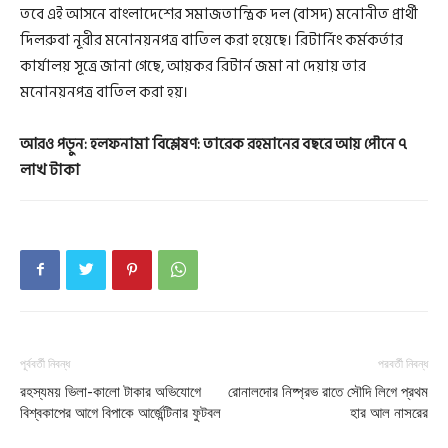
তবে এই আসনে বাংলাদেশের সমাজতান্ত্রিক দল (বাসদ) মনোনীত প্রার্থী
দিলরুবা নূরীর মনোনয়নপত্র বাতিল করা হয়েছে। রিটার্নিং কর্মকর্তার
কার্যালয় সূত্রে জানা গেছে, আয়কর রিটার্ন জমা না দেয়ায় তার
মনোনয়নপত্র বাতিল করা হয়।
আরও পড়ুন:
হলফনামা বিশ্লেষণ:
তারেক রহমানের বছরে আয় পৌনে ৭
লাখ টাকা
পূর্ববর্তী নিবন্ধ
পরবর্তী নিবন্ধ
রহস্যময় ভিলা-কালো টাকার অভিযোগে
রোনালদোর নিষ্প্রভ রাতে সৌদি লিগে প্রথম
বিশ্বকাপের আগে বিপাকে আর্জেন্টিনার ফুটবল
হার আল নাসরের