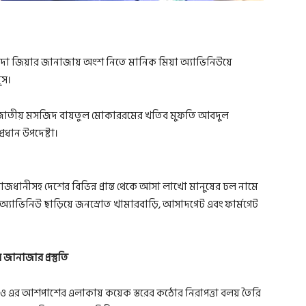
খালেদা জিয়ার জানাজায় অংশ নিতে মানিক মিয়া অ্যাভিনিউয়ে
ূস।
হন। জাতীয় মসজিদ বায়তুল মোকাররমের খতিব মুফতি আবদুল
ধান উপদেষ্টা।
াজধানীসহ দেশের বিভিন্ন প্রান্ত থেকে আসা লাখো মানুষের ঢল নামে
্যাভিনিউ ছাড়িয়ে জনস্রোত খামারবাড়ি, আসাদগেট এবং ফার্মগেট
ানাজার প্রস্তুতি
ল ও এর আশপাশের এলাকায় কয়েক স্তরের কঠোর নিরাপত্তা বলয় তৈরি