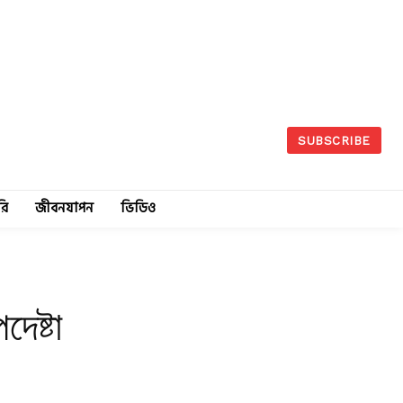
SUBSCRIBE
রি
জীবনযাপন
ভিডিও
েষ্টা