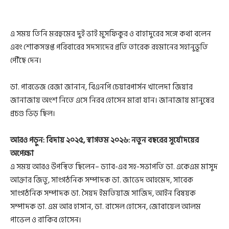
এ সময় তিনি মরহুমের দুই ভাই মুসফিকুর ও বাহাদুরের সঙ্গে কথা বলেন
এবং শোকসন্তপ্ত পরিবারের সদস্যদের প্রতি তারেক রহমানের সহানুভূতি
পৌঁছে দেন।
ডা. পারভেজ রেজা জানান, বিএনপি চেয়ারপার্সন খালেদা জিয়ার
জানাজায় অংশ নিতে এসে নিরব হোসেন মারা যান। জানাজায় মানুষের
প্রচণ্ড ভিড় ছিল।
আরও পড়ুন:
বিদায় ২০২৫, স্বাগতম ২০২৬: নতুন বছরের সূর্যোদয়ের
অপেক্ষা
এ সময় আরও উপস্থিত ছিলেন– ড্যাব-এর সহ-সভাপতি ডা. একেএম মাসুদ
আক্তার জিতু, সাংগঠনিক সম্পাদক ডা. জাভেদ আহমেদ, সাবেক
সাংগঠনিক সম্পাদক ডা. সৈয়দ ইমতিয়াজ সাজিদ, আইন বিষয়ক
সম্পাদক ডা. এম আর হাসান, ডা. রাসেল হোসেন, জোবায়েল আলম
পাভেল ও রাকিব হোসেন।