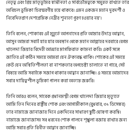
নেতৃত্ব এবং প্রিয় মাতৃভূমির স্বাধীনতা ও সার্বভৌমত্বকে সমুন্নত রাখতে তার
অবিচল ভূমিকা চিরস্মরণীয় হয়ে থাকবে। এমন একজন মহান দূরদর্শী ও
নিবেদিতপ্রাণ দেশপ্রেমিক নেত্রীর শূন্যতা পূরণ হওয়ার নয়’।
তিনি বলেন, শোকাবহ এই মুহূর্তে আপনাদের প্রতি আমার উদাত্ত আহ্বান,
আসুন আমরা সবাই যার যার অবস্থান থেকে মহান আল্লাহর দরবারে বেগম
খালেদা জিয়ার বিদেহী আত্মার মাগফিরাত কামনা করি। একই সঙ্গে
জাতির এই কঠিন সময়ে আমরা যেন ঐক্যবদ্ধ থাকি। শোকের এই সময়ে
কেউ যেন অস্থিতিশীলতা বা নাশকতার অপচেষ্টা চালাতে না পারে, সেই
বিষয়ে আমি সবাইকে সজাগ থাকার আহ্বান জানাচ্ছি। এ সময়ে আমাদের
সবার দায়িত্বশীল ভূমিকা পালন করা অত্যন্ত জরুরি।
তিনি আরও বলেন, সাবেক প্রধানমন্ত্রী বেগম খালেদা জিয়ার মৃত্যুতে
আমি তিন দিনের রাষ্ট্রীয় শোক এবং আগামীকাল (বুধবার, ৩১ ডিসেম্বর)
তার নামাজে জানাজার দিনে একদিনের সাধারণ ছুটি ঘোষণা করছি।
নামাজে জানাজাসহ সব ধরনের শোক পালনে শৃঙ্খলা বজায় রাখার জন্য
আমি সবার প্রতি বিনীত আহ্বান জানাচ্ছি।