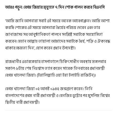
আরও পড়ুন:
বেগম জিয়ার মৃত্যুতে ৭ দিন শোক পালন করবে বিএনপি
‘আমি জানি আপনারা সবাই এই সময়ে অনেক আবেগাপ্লুত। আমি আশা
করছি শোকের এই সময়ে আপনারা ধৈর্যের পরিচয় দেবেন এবং তার
জানাজাসহ সব আনুষ্ঠানিকতা পালনে সংশ্লিষ্ট সবাইকে সহযোগিতা
করবেন। মহান আল্লাহ তায়ালা আমাদের সবাইকে ধৈর্য, শক্তি ও ঐক্যবদ্ধ
থাকার ক্ষমতা দিন’, যোগ করেন প্রধান উপদেষ্টা।
রাজধানীর এভারকেয়ার হাসপাতালে চিকিৎসাধীন অবস্থায় মঙ্গলবার
সকাল ৬টায় শেষ নিঃশ্বাস ত্যাগ করেন সাবেক তিনবারের প্রধানমন্ত্রী
বেগম খালেদা জিয়া। (ইন্নালিল্লাহি ওয়া ইন্না ইলাইহি রাজিউন)।
বেগম খালেদা জিয়া ১৫ আগস্ট ১৯৪৫ জন্মগ্রহণ করেন। তিনি
বাংলাদেশের প্রথম নারী প্রধানমন্ত্রী ও বেনজির ভুট্টোর পর মুসলিম বিশ্বের
দ্বিতীয় নারী প্রধানমন্ত্রী।