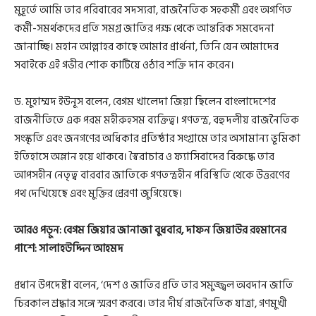
মুহূর্তে আমি তার পরিবারের সদস্যরা, রাজনৈতিক সহকর্মী এবং অগণিত
কর্মী-সমর্থকদের প্রতি সমগ্র জাতির পক্ষ থেকে আন্তরিক সমবেদনা
জানাচ্ছি। মহান আল্লাহর কাছে আমার প্রার্থনা, তিনি যেন আমাদের
সবাইকে এই গভীর শোক কাটিয়ে ওঠার শক্তি দান করেন।
ড. মুহাম্মদ ইউনূস বলেন, বেগম খালেদা জিয়া ছিলেন বাংলাদেশের
রাজনীতিতে এক পরম মহীরুহসম ব্যক্তিত্ব। গণতন্ত্র, বহুদলীয় রাজনৈতিক
সংস্কৃতি এবং জনগণের অধিকার প্রতিষ্ঠার সংগ্রামে তার অসামান্য ভূমিকা
ইতিহাসে অম্লান হয়ে থাকবে। স্বৈরাচার ও ফ্যাসিবাদের বিরুদ্ধে তার
আপসহীন নেতৃত্ব বারবার জাতিকে গণতন্ত্রহীন পরিস্থিতি থেকে উত্তরণের
পথ দেখিয়েছে এবং মুক্তির প্রেরণা জুগিয়েছে।
আরও পড়ুন:
বেগম জিয়ার জানাজা বুধবার, দাফন জিয়াউর রহমানের
পাশে: সালাহউদ্দিন আহমদ
প্রধান উপদেষ্টা বলেন, ‘দেশ ও জাতির প্রতি তার সমুজ্জ্বল অবদান জাতি
চিরকাল শ্রদ্ধার সঙ্গে স্মরণ করবে। তার দীর্ঘ রাজনৈতিক যাত্রা, গণমুখী