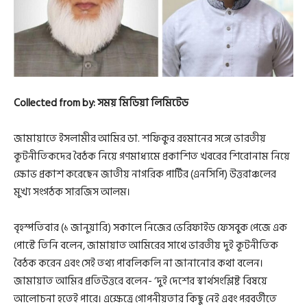
Collected from by: সময় মিডিয়া লিমিটেড
জামায়াতে ইসলামীর আমির ডা. শফিকুর রহমানের সঙ্গে ভারতীয়
কূটনীতিকদের বৈঠক নিয়ে গণমাধ্যমে প্রকাশিত খবরের শিরোনাম নিয়ে
ক্ষোভ প্রকাশ করেছেন জাতীয় নাগরিক পার্টির (এনসিপি) উত্তরাঞ্চলের
মুখ্য সংগঠক সারজিস আলম।
বৃহস্পতিবার (১ জানুয়ারি) সকালে নিজের ভেরিফাইড ফেসবুক পেজে এক
পোস্টে তিনি বলেন, জামায়াত আমিরের সাথে ভারতীয় দুই কূটনীতিক
বৈঠক করেন এবং সেই তথ্য পাবলিকলি না জানানোর কথা বলেন।
জামায়াত আমির প্রতিউত্তরে বলেন- ‘দুই দেশের স্বার্থসংশ্লিষ্ট বিষয়ে
আলোচনা হতেই পারে। এক্ষেত্রে গোপনীয়তার কিছু নেই এবং পরবর্তীতে