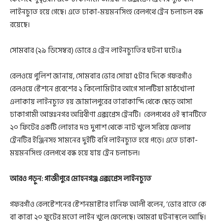
লাইনচ্যুত হয়ে গেছে। এতে ঢাকা-ময়মনসিংহ রেলপথে ট্রেন চলাচল বন্ধ
রয়েছে।
সোমবার (২৯ ডিসেম্বর) ভোরে এ ট্রেন লাইনচ্যুতির ঘটনা ঘটে।a
রেলওয়ে পুলিশ জানায়, সোমবার ভোর সোয়া ৫টার দিকে গফরগাঁও
রেলওয়ে স্টেশনে প্রবেশের ২ কিলোমিটার আগে সালটিয়া মাঠখোলা
এলাকায় লাইনচ্যুত হয় জামালপুরের তারাকান্দি থেকে ছেড়ে আসা
ঢাকাগামী আন্তঃনগর অগ্নিবীণা এক্সপ্রেস ট্রেনটি। রেলপথের ওই স্থানটিতে
২০ ফিটের একটি লোহার দণ্ড দুপাশ থেকে নাট খুলে সরিয়ে ফেলায়
ট্রেনটির ইঞ্জিনসহ সামনের দুইটি বগি লাইনচ্যুত হয়ে পড়ে। এতে ঢাকা-
ময়মনসিংহ রেলপথে বন্ধ হয়ে যায় ট্রেন চলাচল।
আরও পড়ুন:
গাজীপুরে মোহনগঞ্জ এক্সপ্রেস লাইনচ্যুত
গফরগাঁও রেলস্টেশনের স্টেশনমাস্টার হানিফ আলী বলেন, ‘ভোর রাতে কে
বা কারা ২০ ফুটের মতো লাইন খুলে ফেলেছে। আমরা ঘটনাস্থলে আছি।