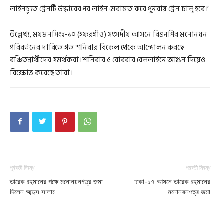
লাইনচ্যুত ট্রেনটি উদ্ধারের পর লাইন মেরামত করে পুনরায় ট্রেন চালু হবে।’
উল্লেখ্য, ময়মনসিংহ-১০ (গফরগাঁও) সংসদীয় আসনে বিএনপির মনোনয়ন
পরিবর্তনের দাবিতে গত শনিবার বিকেল থেকে আন্দোলন করছে
বঞ্চিতপ্রার্থীদের সমর্থকরা। শনিবার ও রোববার রেললাইনে আগুন দিয়েও
বিক্ষোভ করেছে তারা।
পূর্ববর্তী নিবন্ধ
পরবর্তী নিবন্ধ
তারেক রহমানের পক্ষে মনোনয়নপত্র জমা
ঢাকা-১৭ আসনে তারেক রহমানের
দিলেন আব্দুস সালাম
মনোনয়নপত্র জমা