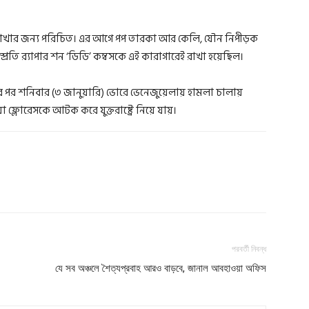
দিদের রাখার জন্য পরিচিত। এর আগে পপ তারকা আর কেলি, যৌন নিপীড়ক
প্রতি র‍্যাপার শন ‘ডিডি’ কম্বসকে এই কারাগারেই রাখা হয়েছিল।
 পর শনিবার (৩ জানুয়ারি) ভোরে ভেনেজুয়েলায় হামলা চালায়
িলিয়া ফ্লোরেসকে আটক করে যুক্তরাষ্ট্রে নিয়ে যায়।
পরবর্তী নিবন্ধ
যে সব অঞ্চলে শৈত্যপ্রবাহ আরও বাড়বে, জানাল আবহাওয়া অফিস