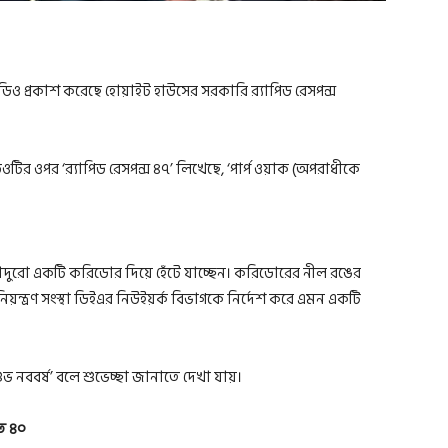
িও প্রকাশ করেছে হোয়াইট হাউসের সরকারি র‍্যাপিড রেসপন্স
র ওপর ‘র‍্যাপিড রেসপন্স ৪৭’ লিখেছে, ‘পার্প ওয়াক (অপরাধীকে
াদুরো একটি করিডোর দিয়ে হেঁটে যাচ্ছেন। করিডোরের নীল রঙের
িয়ন্ত্রণ সংস্থা ডিইএর নিউইয়র্ক বিভাগকে নির্দেশ করে এমন একটি
ুভ নববর্ষ’ বলে শুভেচ্ছা জানাতে দেখা যায়।
ত ৪০