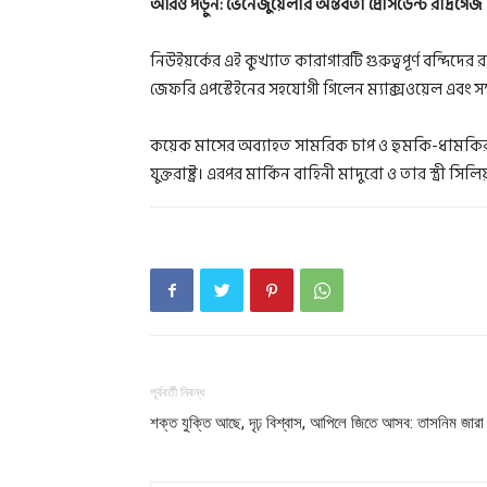
আরও পড়ুন:
ভেনেজুয়েলার অন্তর্বর্তী প্রেসিডেন্ট রদ্রিগেজ
নিউইয়র্কের এই কুখ্যাত কারাগারটি গুরুত্বপূর্ণ বন্
জেফরি এপস্টেইনের সহযোগী গিলেন ম্যাক্সওয়েল এবং সম্
কয়েক মাসের অব্যাহত সামরিক চাপ ও হুমকি-ধামকির
যুক্তরাষ্ট্র। এরপর মার্কিন বাহিনী মাদুরো ও তার স্ত্রী স
পূর্ববর্তী নিবন্ধ
শক্ত যুক্তি আছে, দৃঢ় বিশ্বাস, আপিলে জিতে আসব: তাসনিম জারা