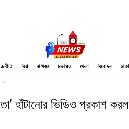
াজনীতি
বিশ্ব
বাণিজ্য
মতামত
খেলা
বিনোদন
চাক
ট হাউস
তো’ হাঁটানোর ভিডিও প্রকাশ কর