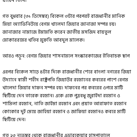
যাবেন তিনি।’
গত বুধবার (৩১ ডিসেম্বর) বিকেল ৩টার পরপরই রাজধানীর মানিক
মিয়া অ্যাভিনিউয়ে বেগম খালেদা জিয়ার জানাজা সম্পন্ন হয়।
জানাজার নামাজে ইমামতি করেন জাতীয় মসজিদ বায়তুল
মোকাররমের খতিব মুফতি আবদুল মালেক।
আরও পড়ুন: বেগম জিয়ার শাসনামলে সংস্কারকাজের ইতিবাচক ছাপ
এরপর বিকেল সাড়ে ৪টার দিকে রাজধানীর শেরে বাংলা নগরের জিয়া
উদ্যানে স্বামী শহীদ রাষ্ট্রপতি জিয়াউর রহমানের কবরের পাশে বেগম
খালেদা জিয়ার দাফন সম্পন্ন হয়। দাফনের পর কবরের ওপরে মাটি
ছিটিয়ে দেন তারেক রহমান। একে একে পুত্রবধূ জুবাইদা রহমান ও
শামিলা রহমান, নাতি জাইমা রহমান এবং প্রয়াত আরাফাত রহমান
কোকোর দুই মেয়ে জাহিয়া রহমান ও জাফিয়া রহমানও কবরে মাটি
ছিটিয়ে দেন।
গত ২৩ নভেম্বর থেকে রাজধানীর এভারকেয়ার হাসপাতালে