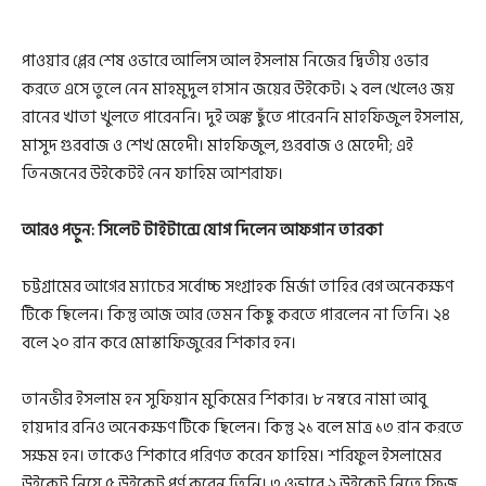
পাওয়ার প্লের শেষ ওভারে আলিস আল ইসলাম নিজের দ্বিতীয় ওভার
করতে এসে তুলে নেন মাহমুদুল হাসান জয়ের উইকেট। ২ বল খেলেও জয়
রানের খাতা খুলতে পারেননি। দুই অঙ্ক ছুঁতে পারেননি মাহফিজুল ইসলাম,
মাসুদ গুরবাজ ও শেখ মেহেদী। মাহফিজুল, গুরবাজ ও মেহেদী; এই
তিনজনের উইকেটই নেন ফাহিম আশরাফ।
আরও পড়ুন:
সিলেট টাইটান্সে যোগ দিলেন আফগান তারকা
চট্টগ্রামের আগের ম্যাচের সর্বোচ্চ সংগ্রাহক মির্জা তাহির বেগ অনেকক্ষণ
টিকে ছিলেন। কিন্তু আজ আর তেমন কিছু করতে পারলেন না তিনি। ২৪
বলে ২০ রান করে মোস্তাফিজুরের শিকার হন।
তানভীর ইসলাম হন সুফিয়ান মুকিমের শিকার। ৮ নম্বরে নামা আবু
হায়দার রনিও অনেকক্ষণ টিকে ছিলেন। কিন্তু ২১ বলে মাত্র ১৩ রান করতে
সক্ষম হন। তাকেও শিকারে পরিণত করেন ফাহিম। শরিফুল ইসলামের
উইকেট নিয়ে ৫ উইকেট পূর্ণ করেন তিনি। ৩ ওভারে ২ উইকেট নিতে ফিজ