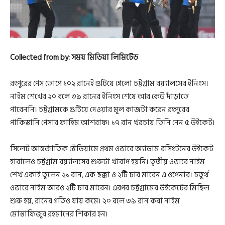
Collected from by: সময় মিডিয়া লিমিটেড
রংপুরের পেস তোপে ১০২ রানেই গুটিয়ে গেলো চট্টগ্রাম রয়্যালসের ইনিংস।
নাইম শেখের ২০ বলে ৩৯ রানের ইনিংস শেষে আর কেউ দাঁড়াতে
পারেননি। চট্টগ্রামকে গুটিয়ে দেওয়ার মূল কাজটা করেন রংপুরের
পাকিস্তানি পেসার ফাহিম আশরাফ। ১৭ রান খরচায় তিনি নেন ৫ উইকেট।
সিলেট আন্তর্জাতিক স্টেডিয়ামে প্রথম ওভারে অ্যাডাম রসিংটনের উইকেট
হারালেও চট্টগ্রাম রয়্যালসের শুরুটা খারাপ হয়নি। তৃতীয় ওভারে নাইম
শেখ একাই তুলেন ২১ রান, এক ছক্কা ও ২টি চার মারেন এ ওপেনার। চতুর্থ
ওভারে নাইম আরও ২টি চার মারেন। এরপর চট্টগ্রামের উইকেটের মিছিল
শুরু হয়, রানের গতিও যায় কমে। ২০ বলে ৩৯ রান করা নাইম
মোস্তাফিজুর রহমানের শিকার হন।