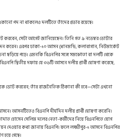
নো পদ না থাকলেও দলটিতে তাঁদের প্রভাব রয়েছে।
োট করবেন, সেটা আগেই জানিয়েছেন। তিনি গত ৯ নভেম্বর ভোটার
দন করেন। এরপর ঢাকা-১০ আসন (ধানমন্ডি, কলাবাগান, নিউমার্কেট
চনা ছড়িয়ে পড়ে। এমনকি বিএনপির সঙ্গে সমঝোতা বা দলটি থেকে
িএনপি দ্বিতীয় দফায় যে ৩৬টি আসনে দলীয় প্রার্থী ঘোষণা করেছে,
 থেকে ভোট করবেন; তাঁর রাজনৈতিক ঠিকানা কী হবে—সেটা এখনো
আসনে। আসনটিতেও বিএনপি দীর্ঘদিন দলীয় প্রার্থী ঘোষণা করেনি।
াদাত হোসেন সেলিম দলের নেতা-কর্মীদের নিয়ে বিএনপিতে যোগ
নয়ন দেওয়ার কথা জানায় বিএনপি। ফলে লক্ষ্মীপুর-১ আসনে বিএনপির
ণ হয়ে গেছে।