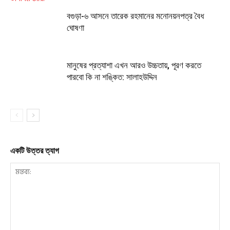
বগুড়া-৬ আসনে তারেক রহমানের মনোনয়নপত্র বৈধ
ঘোষণা
মানুষের প্রত্যাশা এখন আরও উচ্চতায়, পূরণ করতে
পারবো কি না শঙ্কিত: সালাহউদ্দিন
একটি উত্তর ত্যাগ