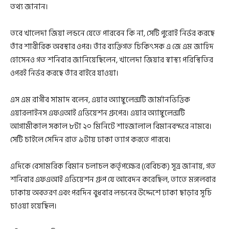
তথ্য জানান।
তবে খালেদা জিয়া লন্ডনে যেতে পারবেন কি না, সেটি পুরোই নির্ভর করছে
তাঁর শারীরিক অবস্থার ওপর। তাঁর ব্যক্তিগত চিকিৎসক এ জে এম জাহিদ
হোসেনও গত শনিবার জানিয়েছিলেন, খালেদা জিয়ার স্বাস্থ্য পরিস্থিতির
ওপরই নির্ভর করছে তাঁর বাইরে যাওয়া।
এস এম রাগীব সামাদ বলেন, এয়ার অ্যাম্বুলেন্সটি জার্মানভিত্তিক
এয়ারলাইনস এফএআই এভিয়েশন গ্রুপের। এয়ার অ্যাম্বুলেন্সটি
আগামীকাল সকাল ৮টা ২০ মিনিটে শাহজালাল বিমানবন্দরে নামবে।
সেটি চাইলে সেদিন রাত ৯টায় ঢাকা ত্যাগ করতে পারবে।
এদিকে বেসামরিক বিমান চলাচল কর্তৃপক্ষের (বেবিচক) সূত্র জানায়, গত
শনিবার এফএআই এভিয়েশন গ্রুপ যে আবেদন করেছিল, তাতে মঙ্গলবার
ঢাকায় অবতরণ এবং পরদিন বুধবার লন্ডনের উদ্দেশে ঢাকা ছাড়ার সূচি
চাওয়া হয়েছিল।