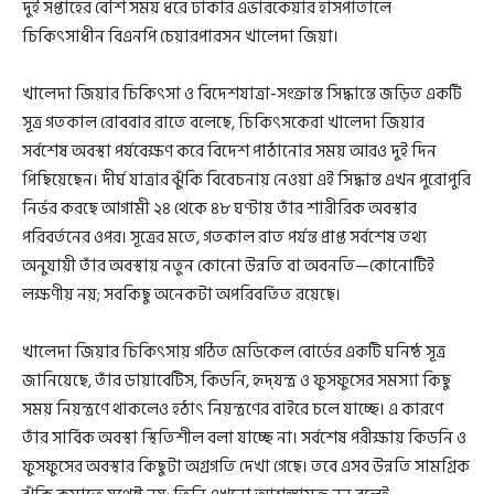
দুই সপ্তাহের বেশি সময় ধরে ঢাকার এভারকেয়ার হাসপাতালে
চিকিৎসাধীন বিএনপি চেয়ারপারসন খালেদা জিয়া।
খালেদা জিয়ার চিকিৎসা ও বিদেশযাত্রা-সংক্রান্ত সিদ্ধান্তে জড়িত একটি
সূত্র গতকাল রোববার রাতে বলেছে, চিকিৎসকেরা খালেদা জিয়ার
সর্বশেষ অবস্থা পর্যবেক্ষণ করে বিদেশ পাঠানোর সময় আরও দুই দিন
পিছিয়েছেন। দীর্ঘ যাত্রার ঝুঁকি বিবেচনায় নেওয়া এই সিদ্ধান্ত এখন পুরোপুরি
নির্ভর করছে আগামী ২৪ থেকে ৪৮ ঘণ্টায় তাঁর শারীরিক অবস্থার
পরিবর্তনের ওপর। সূত্রের মতে, গতকাল রাত পর্যন্ত প্রাপ্ত সর্বশেষ তথ্য
অনুযায়ী তাঁর অবস্থায় নতুন কোনো উন্নতি বা অবনতি—কোনোটিই
লক্ষণীয় নয়; সবকিছু অনেকটা অপরিবর্তিত রয়েছে।
খালেদা জিয়ার চিকিৎসায় গঠিত মেডিকেল বোর্ডের একটি ঘনিষ্ঠ সূত্র
জানিয়েছে, তাঁর ডায়াবেটিস, কিডনি, হৃদ্‌যন্ত্র ও ফুসফুসের সমস্যা কিছু
সময় নিয়ন্ত্রণে থাকলেও হঠাৎ নিয়ন্ত্রণের বাইরে চলে যাচ্ছে। এ কারণে
তাঁর সার্বিক অবস্থা স্থিতিশীল বলা যাচ্ছে না। সর্বশেষ পরীক্ষায় কিডনি ও
ফুসফুসের অবস্থার কিছুটা অগ্রগতি দেখা গেছে। তবে এসব উন্নতি সামগ্রিক