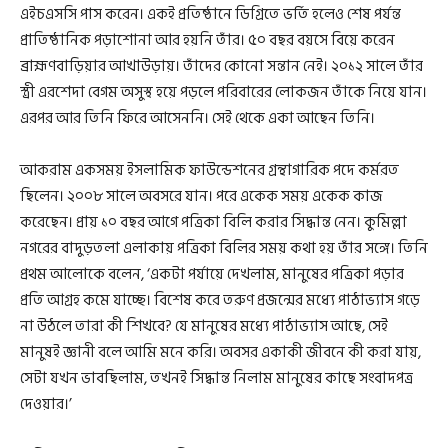
এইচএসসি পাস করেন। একই প্রতিষ্ঠানে ডিগ্রিতে ভর্তি হলেও শেষ পর্যন্ত
প্রাতিষ্ঠানিক পড়াশোনা আর হয়নি তাঁর। ৫০ বছর বয়সে বিয়ে করেন
ব্রাহ্মণবাড়িয়ার আখাউড়ায়। তাঁদের কোনো সন্তান নেই। ২০১২ সালে তাঁর
স্ত্রী এরশেদা বেগম অসুস্থ হয়ে পড়লে পরিবারের লোকজন তাঁকে নিয়ে যান।
এরপর আর তিনি ফিরে আসেননি। সেই থেকে একা আছেন তিনি।
আকরাম একসময় ইসলামিক ফাউন্ডেশনের গ্রন্থাগারিক পদে কর্মরত
ছিলেন। ২০০৮ সালে অবসরে যান। পরে একেক সময় একেক কাজ
করেছেন। প্রায় ১০ বছর আগে পত্রিকা বিলি করার সিদ্ধান্ত নেন। কুমিল্লা
নগরের বাদুড়তলা এলাকায় পত্রিকা বিলির সময় কথা হয় তাঁর সঙ্গে। তিনি
প্রথম আলোকে বলেন, ‘একটা পর্যায়ে দেখলাম, মানুষের পত্রিকা পড়ার
প্রতি আগ্রহ কমে যাচ্ছে। বিশেষ করে তরুণ প্রজন্মের মধ্যে পাঠাভ্যাস গড়ে
না উঠলে তারা কী শিখবে? যে মানুষের মধ্যে পাঠাভ্যাস আছে, সেই
মানুষই জ্ঞানী বলে আমি মনে করি। অবসর একাকী জীবনে কী করা যায়,
সেটা যখন ভাবছিলাম, তখনই সিদ্ধান্ত নিলাম মানুষের কাছে সংবাদপত্র
দেওয়ার।’