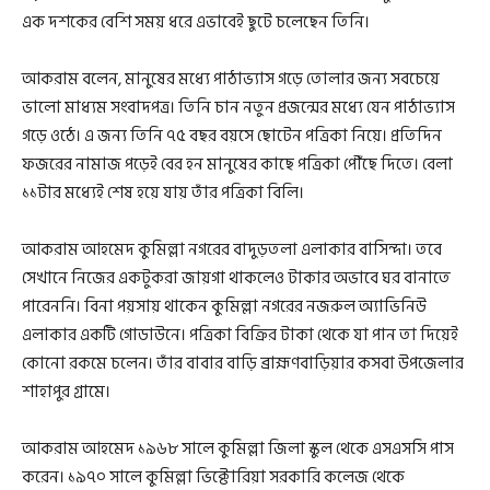
এক দশকের বেশি সময় ধরে এভাবেই ছুটে চলেছেন তিনি।
আকরাম বলেন, মানুষের মধ্যে পাঠাভ্যাস গড়ে তোলার জন্য সবচেয়ে
ভালো মাধ্যম সংবাদপত্র। তিনি চান নতুন প্রজন্মের মধ্যে যেন পাঠাভ্যাস
গড়ে ওঠে। এ জন্য তিনি ৭৫ বছর বয়সে ছোটেন পত্রিকা নিয়ে। প্রতিদিন
ফজরের নামাজ পড়েই বের হন মানুষের কাছে পত্রিকা পৌঁছে দিতে। বেলা
১১টার মধ্যেই শেষ হয়ে যায় তাঁর পত্রিকা বিলি।
আকরাম আহমেদ কুমিল্লা নগরের বাদুড়তলা এলাকার বাসিন্দা। তবে
সেখানে নিজের একটুকরা জায়গা থাকলেও টাকার অভাবে ঘর বানাতে
পারেননি। বিনা পয়সায় থাকেন কুমিল্লা নগরের নজরুল অ্যাভিনিউ
এলাকার একটি গোডাউনে। পত্রিকা বিক্রির টাকা থেকে যা পান তা দিয়েই
কোনো রকমে চলেন। তাঁর বাবার বাড়ি ব্রা‏হ্মণবাড়িয়ার কসবা উপজেলার
শাহাপুর গ্রামে।
আকরাম আহমেদ ১৯৬৮ সালে কুমিল্লা জিলা স্কুল থেকে এসএসসি পাস
করেন। ১৯৭০ সালে কুমিল্লা ভিক্টোরিয়া সরকারি কলেজ থেকে