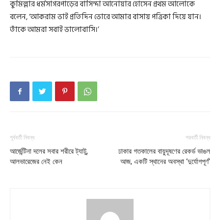
কুমিল্লার ধর্মসাগরপাড়ের বাসিন্দা আনোয়ার হোসেন প্রথম আলোকে
বলেন, ‘আকরাম ভাই প্রতিদিন ভোরে আমার বাসায় পত্রিকা দিয়ে যান।
তাঁকে আমরা সবাই ভালোবাসি।’
পূর্ববর্তী নিবন্ধ
পরবর্তী নিবন্ধ
আর্জেন্টিনা দলের সবার শরীরে ট্যাটু,
ঢাকার গতকালের বায়ুদূষণের রেকর্ড ভাঙল
আলভারেজের নেই কেন
আজ, একটি স্থানের অবস্থা ‘দুর্যোগপূর্ণ’