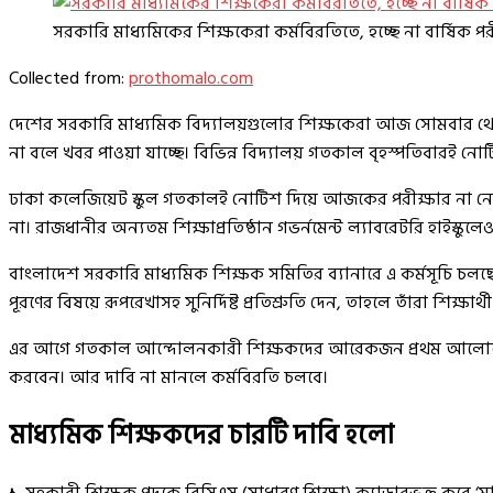
সরকারি মাধ্যমিকের শিক্ষকেরা কর্মবিরতিতে, হচ্ছে না বার্ষিক পর
Collected from:
prothomalo.com
দেশের সরকারি মাধ্যমিক বিদ্যালয়গুলোর শিক্ষকেরা আজ সোমবার থেকে 
না বলে খবর পাওয়া যাচ্ছে। বিভিন্ন বিদ্যালয় গতকাল বৃহস্পতিবারই ন
ঢাকা কলেজিয়েট স্কুল গতকালই নোটিশ দিয়ে আজকের পরীক্ষার না নেওয়
না। রাজধানীর অন্যতম শিক্ষাপ্রতিষ্ঠান গভর্নমেন্ট ল্যাবরেটরি হাইস্
বাংলাদেশ সরকারি মাধ্যমিক শিক্ষক সমিতির ব্যানারে এ কর্মসূচি চলছ
পূরণের বিষয়ে রূপরেখাসহ সুনির্দিষ্ট প্রতিশ্রুতি দেন, তাহলে তাঁরা শিক্ষার্
এর আগে গতকাল আন্দোলনকারী শিক্ষকদের আরেকজন প্রথম আলোকে বলেছিল
করবেন। আর দাবি না মানলে কর্মবিরতি চলবে।
মাধ্যমিক শিক্ষকদের চারটি দাবি হলো
১.
সহকারী শিক্ষক পদকে বিসিএস (সাধারণ শিক্ষা) ক‍্যাডারভুক্ত করে ‘মা