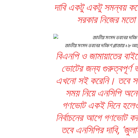
দাবি একটু একটু সমন্বয় কর
সরকার নিজের মতো ক
জাতীয় সংসদ ভবনের দক্ষিণ প্লাজায় ১৮ অক্টো
বিএনপি ও জামায়াতের বাইরে
ভোটের জন্য গুরুত্বপূর্
এখনো সই করেনি। তবে সর
সময় নিয়ে এনসিপি অনেক
গণভোট একই দিনে হলেও
নির্বাচনের আগে গণভোট কর
তবে এনসিপির দাবি, ‘জুল