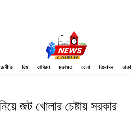
াজনীতি
বিশ্ব
বাণিজ্য
মতামত
খেলা
বিনোদন
চাক
নিয়ে জট খোলার চেষ্টায় সরকার