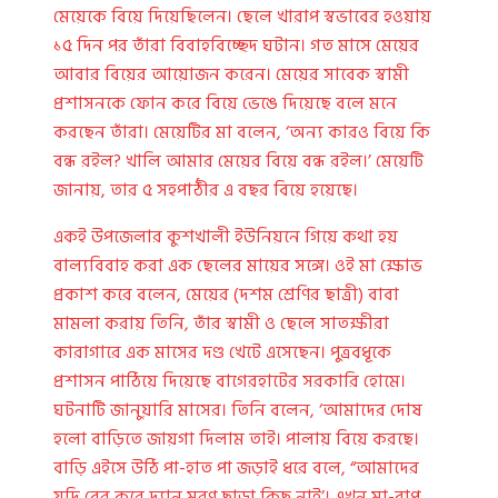
মেয়েকে বিয়ে দিয়েছিলেন। ছেলে খারাপ স্বভাবের হওয়ায়
১৫ দিন পর তাঁরা বিবাহবিচ্ছেদ ঘটান। গত মাসে মেয়ের
আবার বিয়ের আয়োজন করেন। মেয়ের সাবেক স্বামী
প্রশাসনকে ফোন করে বিয়ে ভেঙে দিয়েছে বলে মনে
করছেন তাঁরা। মেয়েটির মা বলেন, ‘অন্য কারও বিয়ে কি
বন্ধ রইল? খালি আমার মেয়ের বিয়ে বন্ধ রইল।’ মেয়েটি
জানায়, তার ৫ সহপাঠীর এ বছর বিয়ে হয়েছে।
একই উপজেলার কুশখালী ইউনিয়নে গিয়ে কথা হয়
বাল্যবিবাহ করা এক ছেলের মায়ের সঙ্গে। ওই মা ক্ষোভ
প্রকাশ করে বলেন, মেয়ের (দশম শ্রেণির ছাত্রী) বাবা
মামলা করায় তিনি, তাঁর স্বামী ও ছেলে সাতক্ষীরা
কারাগারে এক মাসের দণ্ড খেটে এসেছেন। পুত্রবধূকে
প্রশাসন পাঠিয়ে দিয়েছে বাগেরহাটের সরকারি হোমে।
ঘটনাটি জানুয়ারি মাসের। তিনি বলেন, ‘আমাদের দোষ
হলো বাড়িতে জায়গা দিলাম তাই। পালায় বিয়ে করছে।
বাড়ি এইসে উঠি পা-হাত পা জড়াই ধরে বলে, “আমাদের
যদি বের করে দ্যান মরণ ছাড়া কিছু নাই’। এখন মা-বাপ