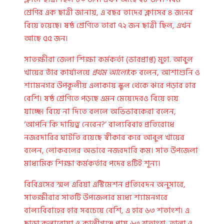
শ্রেণির এক ছাত্রী জানায়, এ বছর তাদের ক্লাসের ৪ জনের
বিয়ে হয়েছে। ষষ্ঠ শ্রেণিতে তারা ৭২ জন ছাত্রী ছিল, এখন
আছে ৫৫ জন।
সাতক্ষীরা জেলা শিক্ষা কর্মকর্তা (ভারপ্রাপ্ত) মুহা. আবুল
খায়ের তাঁর কার্যালয়ে
প্রথম আলো
কে বলেন, আশাশুনি ও
শ্যামনগর উপকূলীয় এলাকায় স্কুল থেকে ঝরে পড়ার হার
বেশি। ষষ্ঠ শ্রেণিতে পড়ছে এমন মেয়েদেরও বিয়ে হয়ে
যাচ্ছে। বিয়ে না দিতে বললে অভিভাবকেরা বলেন,
‘আপনি কি দায়িত্ব নেবেন?’
বাল্যবিবাহ প্রতিরোধে
নজরদারির ঘাটতি রয়েছে স্বীকার করে আবুল খায়ের
বলেন, লোকবলের অভাবে নজরদারি কম। সাত উপজেলা
মাধ্যমিক শিক্ষা কর্মকর্তার পদের ৪টিই শূন্য।
বিবিএসের স্মল এরিয়া এস্টিমেশন প্রতিবেদন অনুসারে,
সাতক্ষীরার সাতটি উপজেলার মধ্যে শ্যামনগরে
বাল্যবিবাহের হার সবচেয়ে বেশি, এ হার ৬৩ শতাংশ। এ
ছাড়া কলারোয়া ও কালীগঞ্জে প্রায় ৬৩ শতাংশ, তালা ও