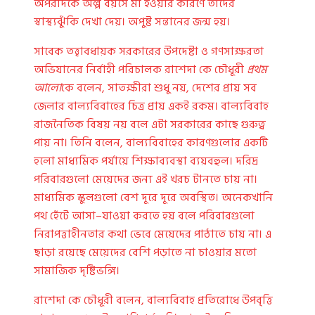
অপরদিকে অল্প বয়সে মা হওয়ার কারণে তাদের
স্বাস্থ্যঝুঁকি দেখা দেয়। অপুষ্ট সন্তানের জন্ম হয়।
সাবেক তত্ত্বাবধায়ক সরকারের উপদেষ্টা ও গণসাক্ষরতা
অভিযানের নির্বাহী পরিচালক রাশেদা কে চৌধূরী
প্রথম
আলো
কে বলেন, সাতক্ষীরা শুধু নয়, দেশের প্রায় সব
জেলার বাল্যবিবাহের চিত্র প্রায় একই রকম। বাল্যবিবাহ
রাজনৈতিক বিষয় নয় বলে এটা সরকারের কাছে গুরুত্ব
পায় না। তিনি বলেন, বাল্যবিবাহের কারণগুলোর একটি
হলো মাধ্যমিক পর্যায়ে শিক্ষাব্যবস্থা ব্যয়বহুল। দরিদ্র
পরিবারগুলো মেয়েদের জন্য এই খরচ টানতে চায় না।
মাধ্যমিক স্কুলগুলো বেশ দূরে দূরে অবস্থিত। অনেকখানি
পথ হেঁটে আসা–যাওয়া করতে হয় বলে পরিবারগুলো
নিরাপত্তাহীনতার কথা ভেবে মেয়েদের পাঠাতে চায় না। এ
ছাড়া রয়েছে মেয়েদের বেশি পড়াতে না চাওয়ার মতো
সামাজিক দৃষ্টিভঙ্গি।
রাশেদা কে চৌধূরী বলেন, বাল্যবিবাহ প্রতিরোধে উপবৃত্তি