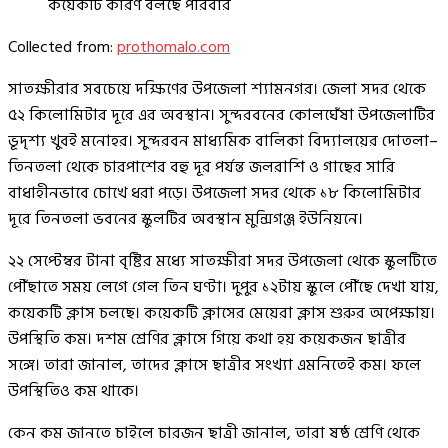
কয়েকটি কারণ বলছে পরিবার
Collected from:
prothomalo.com
সাতক্ষীরার সবচেয়ে দক্ষিণের উপজেলা শ্যামনগর। জেলা সদর থেকে
৫২ কিলোমিটার দূরে এর অবস্থান। সুন্দরবনের কোলঘেঁষা উপজেলাটির
ভূদৃশ্য খুবই মনোহর। সুন্দরবন মাধ্যমিক বালিকা বিদ্যালয়ের দোতলা–
তিনতলা থেকে চারপাশের বহু দূর পর্যন্ত জলরাশি ও গাছের সারি
বাধাহীনভাবে চোখে ধরা পড়ে। উপজেলা সদর থেকে ১৮ কিলোমিটার
দূরে তিনতলা ভবনের স্কুলটির অবস্থান মুন্সিগঞ্জ ইউনিয়নে।
২২ সেপ্টেম্বর টানা বৃষ্টির মধ্যে সাতক্ষীরা সদর উপজেলা থেকে স্কুলটিতে
পৌঁছাতে সময় লেগে গেল তিন ঘণ্টা। দুপুর ১২টায় স্কুলে পৌঁছে দেখা যায়,
কয়েকটি ক্লাস চলছে। কয়েকটি ক্লাসের মেয়েরা ক্লাস শুরুর অপেক্ষায়।
উপস্থিতি কম। দশম শ্রেণির ক্লাসে গিয়ে কথা হয় কয়েকজন ছাত্রীর
সঙ্গে। তারা জানাল, তাদের ক্লাসে ছাত্রীর সংখ্যা এমনিতেই কম। ফলে
উপস্থিতিও কম থাকে।
কেন কম জানতে চাইলে চারজন ছাত্রী জানাল, তারা ষষ্ঠ শ্রেণি থেকে