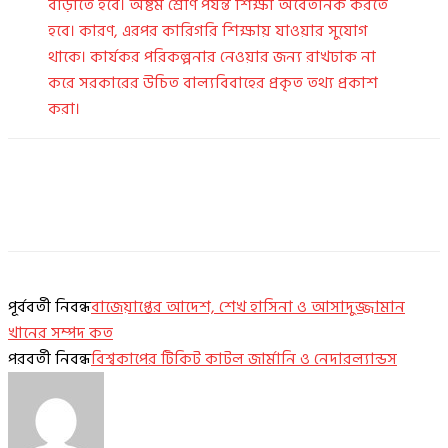
বাড়াতে হবে। অষ্টম শ্রেণি পর্যন্ত শিক্ষা অবৈতনিক করতে
হবে। কারণ, এরপর কারিগরি শিক্ষায় যাওয়ার সুযোগ
থাকে। কার্যকর পরিকল্পনার নেওয়ার জন্য রাখঢাক না
করে সরকারের উচিত বাল্যবিবাহের প্রকৃত তথ্য প্রকাশ
করা।
পূর্ববর্তী নিবন্ধ
বাজেয়াপ্তের আদেশ, শেখ হাসিনা ও আসাদুজ্জামান
খানের সম্পদ কত
পরবর্তী নিবন্ধ
বিশ্বকাপের টিকিট কাটল জার্মানি ও নেদারল্যান্ডস