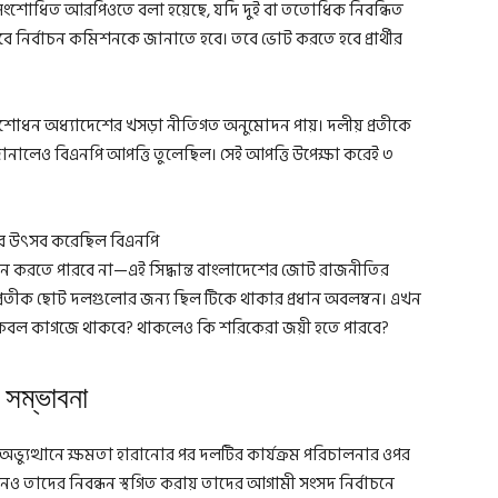
গে সংশোধিত আরপিওতে বলা হয়েছে, যদি দুই বা ততোধিক নিবন্ধিত
তবে নির্বাচন কমিশনকে জানাতে হবে। তবে ভোট করতে হবে প্রার্থীর
ংশোধন অধ্যাদেশের খসড়া নীতিগত অনুমোদন পায়। দলীয় প্রতীকে
নালেও বিএনপি আপত্তি তুলেছিল। সেই আপত্তি উপেক্ষা করেই ৩
াচন করতে পারবে না—এই সিদ্ধান্ত বাংলাদেশের জোট রাজনীতির
্রতীক ছোট দলগুলোর জন্য ছিল টিকে থাকার প্রধান অবলম্বন। এখন
 কেবল কাগজে থাকবে? থাকলেও কি শরিকেরা জয়ী হতে পারবে?
র সম্ভাবনা
যুত্থানে ক্ষমতা হারানোর পর দলটির কার্যক্রম পরিচালনার ওপর
মিশনও তাদের নিবন্ধন স্থগিত করায় তাদের আগামী সংসদ নির্বাচনে