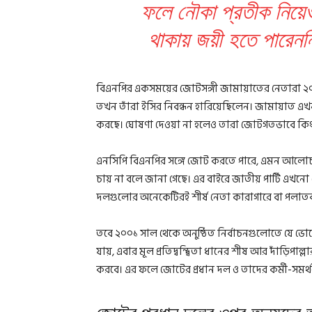
ফলে নৌকা প্রতীক নিয়েও আ
থাকায় জয়ী হতে পারেন
বিএনপির একসময়ের জোটসঙ্গী জামায়াতের নেতারা ২০১
তখন তাঁরা ইসির নিবন্ধন হারিয়েছিলেন। জামায়াত 
করছে। ঘোষণা দেওয়া না হলেও তারা জোটগতভাবে কিংবা
এনসিপি বিএনপির সঙ্গে জোট করতে পারে, এমন আলো
চায় না বলে জানা গেছে। এর বাইরে জাতীয় পার্টি এ
দলগুলোর অনেকেটিরই শীর্ষ নেতা কারাগারে বা পলা
তবে ২০০১ সাল থেকে অনুষ্ঠিত নির্বাচনগুলোতে যে ভোট
যায়, এবার মূল প্রতিদ্বন্দ্বিতা ধানের শীষ আর দাঁড়িপাল
করবে। এর ফলে জোটের প্রধান দল ও তাদের কর্মী-সমর