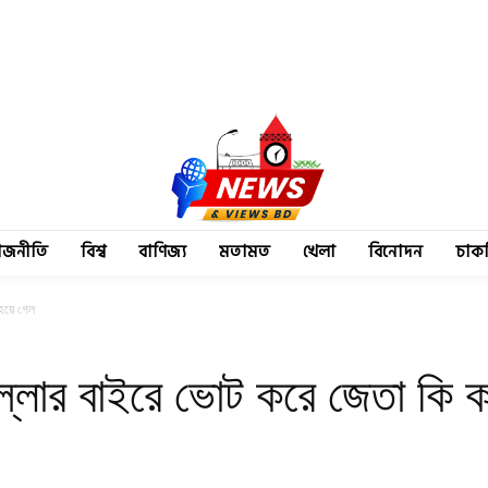
াজনীতি
বিশ্ব
বাণিজ্য
মতামত
খেলা
বিনোদন
চাক
 হয়ে গেল
াল্লার বাইরে ভোট করে জেতা কি 