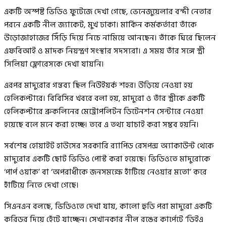
একটি অস্পষ্ট ভিডিও ফুটেজে দেখা গেছে, ভেনেজুয়েলার বন্দী নেতার
পরনে একটি নীল জ্যাকেট, মুখ ঢাকা। মার্কিন কর্মকর্তারা তাঁকে
উড়োজাহাজের সিঁড়ি দিয়ে নিচে নামিয়ে আনছেন। তাঁকে ঘিরে ছিলেন
এফবিআই ও মাদক নিয়ন্ত্রণ সংস্থার সদস্যরা। এ সময় তাঁর সঙ্গে স্ত্রী
সিলিয়া ফ্লোরেসকে দেখা যায়নি।
এরপর মাদুরোর গন্তব্য ছিল নিউইয়র্ক শহর। উড়িয়ে নেওয়া হয়
হেলিকপ্টারে। বিবিসির খবরে বলা হয়, মাদুরো ও তাঁর স্ত্রীকে একটি
হেলিকপ্টারে ব্রুকলিনের মেট্রোপলিটন ডিটেনশন সেন্টারে নেওয়া
হয়েছে বলে মনে করা হচ্ছে। তবে এ তথ্য যাচাই করা সম্ভব হয়নি।
সর্বশেষ হোয়াইট হাউসের সরকারি র‍্যাপিড রেসপন্স অ্যাকাউন্ট থেকে
মাদুরোর একটি ছোট ভিডিও পোস্ট করা হয়েছে। ভিডিওতে মাদুরোকে
‘পার্প ওয়াক’ বা ‘অপরাধীকে জনসমক্ষে হাঁটিয়ে নেওয়ার মতো’ করে
হাঁটিয়ে নিতে দেখা গেছে।
সিএনএন বলছে, ভিডিওতে দেখা যায়, কালো হুডি পরা মাদুরো একটি
করিডর দিয়ে হেঁটে যাচ্ছেন। সেখানকার নীল রঙের কার্পেটে ‘ডিইএ