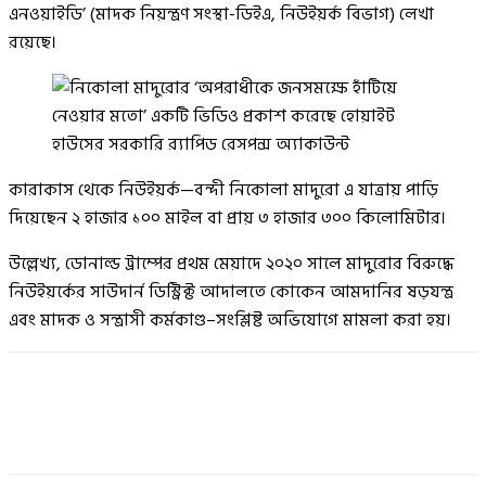
এনওয়াইডি’ (মাদক নিয়ন্ত্রণ সংস্থা-ডিইএ, নিউইয়র্ক বিভাগ) লেখা
রয়েছে।
কারাকাস থেকে নিউইয়র্ক—বন্দী নিকোলা মাদুরো এ যাত্রায় পাড়ি
দিয়েছেন ২ হাজার ১০০ মাইল বা প্রায় ৩ হাজার ৩০০ কিলোমিটার।
উল্লেখ্য, ডোনাল্ড ট্রাম্পের প্রথম মেয়াদে ২০২০ সালে মাদুরোর বিরুদ্ধে
নিউইয়র্কের সাউদার্ন ডিস্ট্রিক্ট আদালতে কোকেন আমদানির ষড়যন্ত্র
এবং মাদক ও সন্ত্রাসী কর্মকাণ্ড–সংশ্লিষ্ট অভিযোগে মামলা করা হয়।