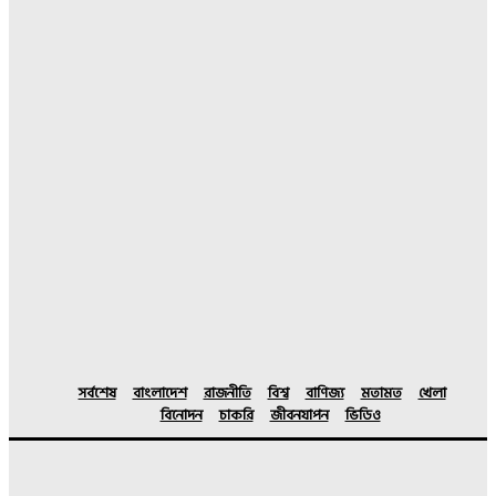
সর্বশেষ
বাংলাদেশ
রাজনীতি
বিশ্ব
বাণিজ্য
মতামত
খেলা
বিনোদন
চাকরি
জীবনযাপন
ভিডিও