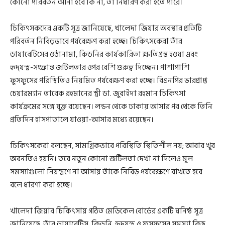
কোনো পরিবর্তন আনা হবে কি না, তা নির্ধারণ করা হতে পারে।
চিকিৎসকদের একটি সূত্র জানিয়েছে, খালেদা জিয়ার অবস্থার প্রতিটি
পরিবর্তন নিবিড়ভাবে পর্যবেক্ষণ করা হচ্ছে। চিকিৎসকেরা তাঁর
ডায়াবেটিসের ওঠানামা, কিডনির কার্যকারিতা ক্ষতিগ্রস্ত হওয়া এবং
হৃদ্‌যন্ত্র-সংক্রান্ত জটিলতার ওপর বেশি গুরুত্ব দিচ্ছেন। পাশাপাশি
ফুসফুসের পরিস্থিতিও নিয়মিত পর্যবেক্ষণ করা হচ্ছে। বিএনপির ভারপ্রাপ্ত
চেয়ারম্যান তারেক রহমানের স্ত্রী ডা. জুবাইদা রহমান চিকিৎসা
কার্যক্রমের সঙ্গে যুক্ত রয়েছেন। লন্ডন থেকে ঢাকায় আসার পর থেকে তিনি
প্রতিদিন হাসপাতালে যাওয়া-আসার মধ্যে রয়েছেন।
চিকিৎসকেরা বলছেন, সামগ্রিকভাবে পরিস্থিতি স্থিতিশীল নয়; আবার খুব
অবনতিও হয়নি। তবে নতুন কোনো জটিলতা দেখা না দিলেও মূল
সমস্যাগুলো নিয়ন্ত্রণে না আসায় তাঁকে নিবিড় পর্যবেক্ষণে রাখতে হবে
বলে ধারণা করা হচ্ছে।
খালেদা জিয়ার চিকিৎসায় গঠিত মেডিকেল বোর্ডের একটি ঘনিষ্ঠ সূত্র
জানিয়েছে, তাঁর ডায়াবেটিস, কিডনি, হৃদ্‌যন্ত্র ও ফুসফুসের সমস্যা কিছু