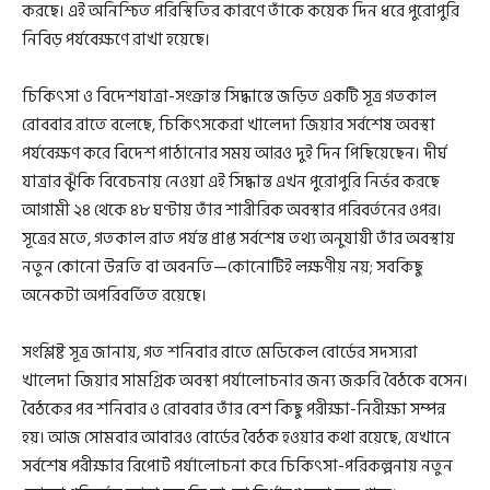
করছে। এই অনিশ্চিত পরিস্থিতির কারণে তাঁকে কয়েক দিন ধরে পুরোপুরি
নিবিড় পর্যবেক্ষণে রাখা হয়েছে।
চিকিৎসা ও বিদেশযাত্রা-সংক্রান্ত সিদ্ধান্তে জড়িত একটি সূত্র গতকাল
রোববার রাতে বলেছে, চিকিৎসকেরা খালেদা জিয়ার সর্বশেষ অবস্থা
পর্যবেক্ষণ করে বিদেশ পাঠানোর সময় আরও দুই দিন পিছিয়েছেন। দীর্ঘ
যাত্রার ঝুঁকি বিবেচনায় নেওয়া এই সিদ্ধান্ত এখন পুরোপুরি নির্ভর করছে
আগামী ২৪ থেকে ৪৮ ঘণ্টায় তাঁর শারীরিক অবস্থার পরিবর্তনের ওপর।
সূত্রের মতে, গতকাল রাত পর্যন্ত প্রাপ্ত সর্বশেষ তথ্য অনুযায়ী তাঁর অবস্থায়
নতুন কোনো উন্নতি বা অবনতি—কোনোটিই লক্ষণীয় নয়; সবকিছু
অনেকটা অপরিবর্তিত রয়েছে।
সংশ্লিষ্ট সূত্র জানায়, গত শনিবার রাতে মেডিকেল বোর্ডের সদস্যরা
খালেদা জিয়ার সামগ্রিক অবস্থা পর্যালোচনার জন্য জরুরি বৈঠকে বসেন।
বৈঠকের পর শনিবার ও রোববার তাঁর বেশ কিছু পরীক্ষা-নিরীক্ষা সম্পন্ন
হয়। আজ সোমবার আবারও বোর্ডের বৈঠক হওয়ার কথা রয়েছে, যেখানে
সর্বশেষ পরীক্ষার রিপোর্ট পর্যালোচনা করে চিকিৎসা-পরিকল্পনায় নতুন