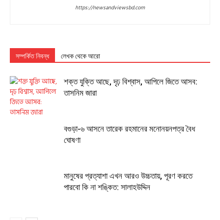
https://newsandviewsbd.com
সম্পর্কিত নিবন্ধ
লেখক থেকে আরো
শক্ত যুক্তি আছে, দৃঢ় বিশ্বাস, আপিলে জিতে আসব:
তাসনিম জারা
বগুড়া-৬ আসনে তারেক রহমানের মনোনয়নপত্র বৈধ
ঘোষণা
মানুষের প্রত্যাশা এখন আরও উচ্চতায়, পূরণ করতে
পারবো কি না শঙ্কিত: সালাহউদ্দিন