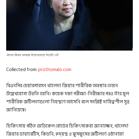
খালেদা জিয়ার অবস্থার উল্লেখযোগ্য উন্নতি নেই
Collected from:
prothomalo.com
বিএনপির চেয়ারপারসন খালেদা জিয়ার শারীরিক অবস্থার তেমন
উল্লেখযোগ্য উন্নতি হয়নি। কয়েক দফা পরীক্ষা-নিরীক্ষার পরও তাঁর মূল
শারীরিক জটিলতাগুলো নিয়ন্ত্রণে আসেনি বলে সংশ্লিষ্ট দায়িত্বশীল সূত্র
জানিয়েছে।
চিকিৎসায় গঠিত মেডিকেল বোর্ডের চিকিৎসকেরা জানাচ্ছেন, খালেদা
জিয়ার ডায়াবেটিস, কিডনি, হৃদ্‌যন্ত্র ও ফুসফুসের জটিলতা ওঠানামা