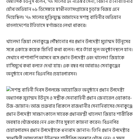
অধ্যাপক ইউনূস বলেন, ’৭১ সালের ২১ নভেম্বর সেনা, বিমান ও নৌবাহিনীর
যৌথ অভিযান ১৬ ডিসেম্বরে স্বাধীনতাসংগ্রামের চূড়ান্ত বিজয় এনে
দিয়েছিল। ’৭১ সালের মুক্তিযুদ্ধে আমাদের সশস্ত্র বাহিনীর অভিযান
বাংলাদেশের ইতিহাসে স্বর্ণাক্ষরে লেখা থাকবে।
খালেদা জিয়া সেনাকুঞ্জে পৌঁছানোর পর প্রধান উপদেষ্টা মুহাম্মদ ইউনূসের
সঙ্গে একান্তে কয়েক মিনিট কথা বলেন। পরে তাঁরা মূল অনুষ্ঠানস্থলে যান।
সেখানে পাশাপাশি আসনে বসে প্রধান উপদেষ্টা এবং খালেদা জিয়াকে
হাসিমুখে কথা বলতে দেখা যায়। এক বছর পর আবারও সেনাকুঞ্জের
অনুষ্ঠানে গেলেন বিএনপির চেয়ারপারসন।
প্রধান উপদেষ্টা সাক্ষাৎকালে সাবেক প্রধানমন্ত্রী খালেদা জিয়ার শারীরিক
অবস্থার খোঁজখবর নেন এবং তাঁর সুস্থতা কামনা করেন। বিএনপির
চেয়ারপারসন প্রধান উপদেষ্টাকে ধন্যবাদ জানান। তিনি প্রধান উপদেষ্টার
সহধর্মিণী আফরোজা ইউনূসের শারীরিক অবস্থার খোঁজ নেন। এ সময়