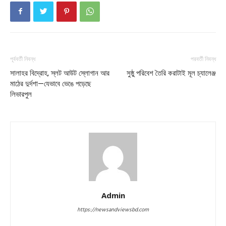
পূর্ববর্তী নিবন্ধ
পরবর্তী নিবন্ধ
সালাহর বিদ্রোহ, স্লট আউট স্লোগান আর
সুষ্ঠু পরিবেশ তৈরি করাটাই মূল চ্যালেঞ্জ
মাঠের দুর্দশা—যেভাবে ভেঙে পড়েছে
লিভারপুল
Admin
https://newsandviewsbd.com