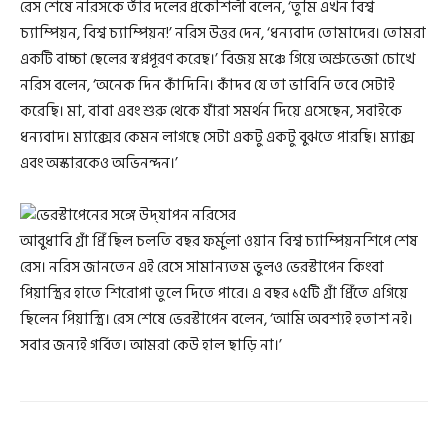
রেস শেষে নরিসকে তাঁর দলের প্রকৌশলী বলেন, ‘তুমি এখন বিশ্ব
চ্যাম্পিয়ন, বিশ্ব চ্যাম্পিয়ন!’ নরিস উত্তর দেন, ‘ধন্যবাদ তোমাদের। তোমরা
একটি বাচ্চা ছেলের স্বপ্নপূরণ করেছ।’ বিজয় মঞ্চে গিয়ে অশ্রুভেজা চোখে
নরিস বলেন, ‘অনেক দিন কাঁদিনি। কাঁদব যে তা ভাবিনি তবে সেটাই
করেছি। মা, বাবা এবং শুরু থেকে যাঁরা সমর্থন দিয়ে এসেছেন, সবাইকে
ধন্যবাদ। ম্যাক্সের কেমন লাগছে সেটা একটু একটু বুঝতে পারছি। ম্যাক্স
এবং অস্কারকেও অভিনন্দন।’
আবুধাবি গ্রাঁ প্রিঁ ছিল চলতি বছর ফর্মুলা ওয়ান বিশ্ব চ্যাম্পিয়নশিপে শেষ
রেস। নরিস জানতেন এই রেসে সামান্যতম ভুলও ভেরস্টাপেন কিংবা
পিয়াস্ত্রির হাতে শিরোপা তুলে দিতে পারে। এ বছর ১৫টি গ্রাঁ প্রিঁতে এগিয়ে
ছিলেন পিয়াস্ত্রি। রেস শেষে ভেরস্টাপেন বলেন, ‘আমি অবশ্যই হতাশ নই।
সবার জন্যই গর্বিত। আমরা কেউ হাল ছাড়ি না।’