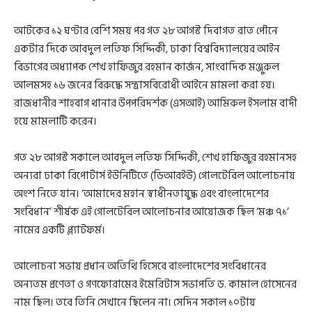
আটকের ১২ ঘণ্টার বেশি সময় পর গত ২৮ আগস্ট দিবাগত রাত পৌনে
একটার দিকে আবদুল লতিফ সিদ্দিকী, ঢাকা বিশ্ববিদ্যালয়ের আইন
বিভাগের অধ্যাপক শেখ হাফিজুর রহমান কার্জন, সাংবাদিক মঞ্জুরুল
আলমসহ ১৬ জনের বিরুদ্ধে সন্ত্রাসবিরোধী আইনে মামলা করা হয়।
রাজধানীর শাহবাগ থানার উপপরিদর্শক (এসআই) আমিরুল ইসলাম বাদী
হয়ে মামলাটি করেন।
গত ২৮ আগস্ট সকালে আবদুল লতিফ সিদ্দিকী, শেখ হাফিজুর রহমানসহ
অন্যরা ঢাকা রিপোর্টার্স ইউনিটিতে (ডিআরইউ) গোলটেবিল আলোচনায়
অংশ নিতে যান। ‘আমাদের মহান স্বাধীনতাযুদ্ধ এবং বাংলাদেশের
সংবিধান’ শীর্ষক এই গোলটেবিল আলোচনার আয়োজক ছিল ‘মঞ্চ ৭১’
নামের একটি প্ল্যাটফর্ম।
আলোচনা সভায় প্রধান অতিথি হিসেবে বাংলাদেশের সংবিধানের
অন্যতম প্রণেতা ও গণফোরামের ইমেরিটাস সভাপতি ড. কামাল হোসেনের
নাম ছিল। তবে তিনি সেখানে ছিলেন না। সেদিন সকাল ১০টায়