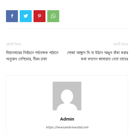
পূর্ববর্তী নিবন্ধ
পরবর্তী নিবন্ধ
মিয়ানমারের নির্বাচনে পর্যবেক্ষক পাঠাতে
সোজা আঙ্গুলে ঘি না উঠলে আঙুল বাঁকা করার
অনুরোধ নেপিডোর, নীরব ঢাকা
কথা বললেন জামায়াত নেতা তাহের
Admin
https://newsandviewsbd.com