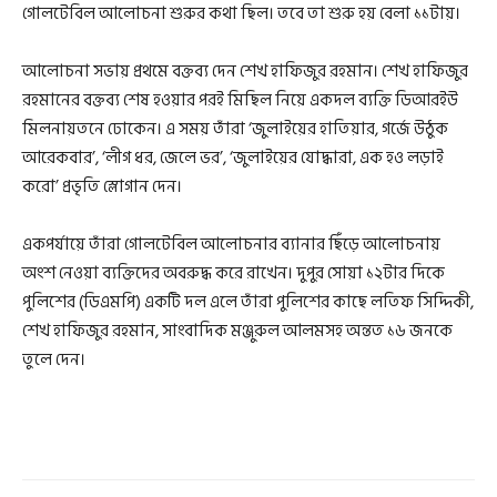
গোলটেবিল আলোচনা শুরুর কথা ছিল। তবে তা শুরু হয় বেলা ১১টায়।
আলোচনা সভায় প্রথমে বক্তব্য দেন শেখ হাফিজুর রহমান। শেখ হাফিজুর
রহমানের বক্তব্য শেষ হওয়ার পরই মিছিল নিয়ে একদল ব্যক্তি ডিআরইউ
মিলনায়তনে ঢোকেন। এ সময় তাঁরা ‘জুলাইয়ের হাতিয়ার, গর্জে উঠুক
আরেকবার’, ‘লীগ ধর, জেলে ভর’, ‘জুলাইয়ের যোদ্ধারা, এক হও লড়াই
করো’ প্রভৃতি স্লোগান দেন।
একপর্যায়ে তাঁরা গোলটেবিল আলোচনার ব্যানার ছিঁড়ে আলোচনায়
অংশ নেওয়া ব্যক্তিদের অবরুদ্ধ করে রাখেন। দুপুর সোয়া ১২টার দিকে
পুলিশের (ডিএমপি) একটি দল এলে তাঁরা পুলিশের কাছে লতিফ সিদ্দিকী,
শেখ হাফিজুর রহমান, সাংবাদিক মঞ্জুরুল আলমসহ অন্তত ১৬ জনকে
তুলে দেন।