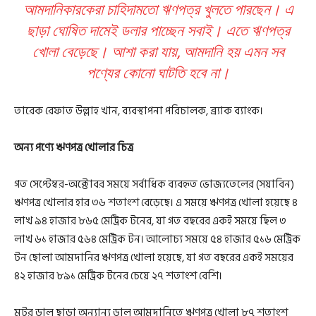
আমদানিকারকেরা চাহিদামতো ঋণপত্র খুলতে পারছেন। এ
ছাড়া ঘোষিত দামেই ডলার পাচ্ছেন সবাই। এতে ঋণপত্র
খোলা বেড়েছে। আশা করা যায়, আমদানি হয় এমন সব
পণ্যের কোনো ঘাটতি হবে না।
তারেক রেফাত উল্লাহ খান, ব্যবস্থাপনা পরিচালক, ব্র্যাক ব্যাংক।
অন্য পণ্যে ঋণপত্র খোলার চিত্র
গত সেপ্টেম্বর-অক্টোবর সময়ে সর্বাধিক ব্যবহৃত ভোজ্যতেলের (সয়াবিন)
ঋণপত্র খোলার হার ৩৬ শতাংশ বেড়েছে। এ সময়ে ঋণপত্র খোলা হয়েছে ৪
লাখ ৯৪ হাজার ৮৬৫ মেট্রিক টনের, যা গত বছরের একই সময়ে ছিল ৩
লাখ ৬১ হাজার ৫৬৪ মেট্রিক টন। আলোচ্য সময়ে ৫৪ হাজার ৫১৬ মেট্রিক
টন ছোলা আমদানির ঋণপত্র খোলা হয়েছে, যা গত বছরের একই সময়ের
৪২ হাজার ৮৯১ মেট্রিক টনের চেয়ে ২৭ শতাংশ বেশি।
মটর ডাল ছাড়া অন্যান্য ডাল আমদানিতে ঋণপত্র খোলা ৮৭ শতাংশ