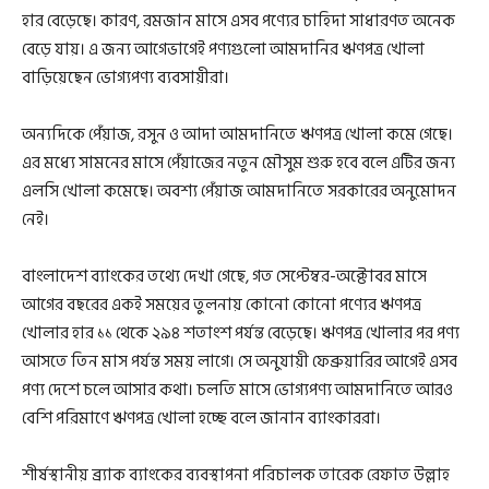
হার বেড়েছে। কারণ, রমজান মাসে এসব পণ্যের চাহিদা সাধারণত অনেক
বেড়ে যায়। এ জন্য আগেভাগেই পণ্যগুলো আমদানির ঋণপত্র খোলা
বাড়িয়েছেন ভোগ্যপণ্য ব্যবসায়ীরা।
অন্যদিকে পেঁয়াজ, রসুন ও আদা আমদানিতে ঋণপত্র খোলা কমে গেছে।
এর মধ্যে সামনের মাসে পেঁয়াজের নতুন মৌসুম শুরু হবে বলে এটির জন্য
এলসি খোলা কমেছে। অবশ্য পেঁয়াজ আমদানিতে সরকারের অনুমোদন
নেই।
বাংলাদেশ ব্যাংকের তথ্যে দেখা গেছে, গত সেপ্টেম্বর-অক্টোবর মাসে
আগের বছরের একই সময়ের তুলনায় কোনো কোনো পণ্যের ঋণপত্র
খোলার হার ১১ থেকে ২৯৪ শতাংশ পর্যন্ত বেড়েছে। ঋণপত্র খোলার পর পণ্য
আসতে তিন মাস পর্যন্ত সময় লাগে। সে অনুযায়ী ফেব্রুয়ারির আগেই এসব
পণ্য দেশে চলে আসার কথা। চলতি মাসে ভোগ্যপণ্য আমদানিতে আরও
বেশি পরিমাণে ঋণপত্র খোলা হচ্ছে বলে জানান ব্যাংকাররা।
শীর্ষস্থানীয় ব্র্যাক ব্যাংকের ব্যবস্থাপনা পরিচালক তারেক রেফাত উল্লাহ