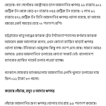
বেড়েছে। গত সেপ্টেম্বর-অক্টোবরে ডাল আমদানির ঋণপত্র ২৬ হাজার ৯১২
মেট্রিক টন থেকে বেড়ে ৫০ হাজার ৩৫৫ মেট্রিক টন হয়েছে। ২ লাখ ৯২
হাজার ৫৭২ মেট্রিক টন চিনি আমদানির ঋণপত্র খোলা হয়েছে, যা আগের
বছরের একই সময়ের চেয়ে ১১ শতাংশ বেশি।
চট্টগ্রামের খাতুনগঞ্জের ফারুক ট্রেড ইন্টারন্যাশনালের কর্ণধার ফারুক
আহমেদ প্রথম আলোকে বলেন, এখন কোনো মার্জিন ছাড়াই ঋণপত্র
খোলা যাচ্ছে। ইতিমধ্যে খেজুরসহ কিছু পণ্য দেশে এসে গেছে। সামনে আরও
আসবে। এবার আমদানিতে ডলারের কোনো সংকট নেই। বাংলাদেশ
ব্যাংকের ঘোষিত দামেই ডলার পাওয়া যাচ্ছে।
গতকাল সোমবার ব্যাংকগুলোয় আমদানির এলসি খুলতে ডলারের দাম
ছিল ১২২ টাকা ৮০ পয়সা।
কমেছে পেঁয়াজ, রসুন ও আদার ঋণপত্র
পেঁয়াজ আমদানির জন্য ঋণপত্র খোলার হার প্রায় ৯৯ শতাংশ কমেছে।