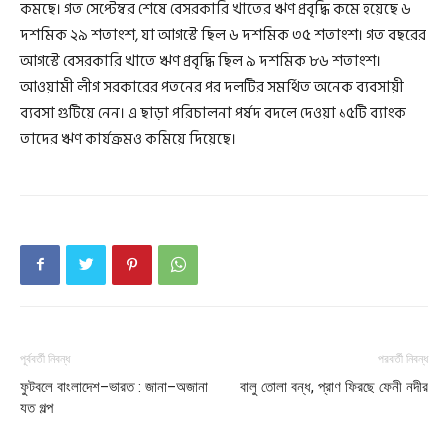
কমছে। গত সেপ্টেম্বর শেষে বেসরকারি খাতের ঋণ প্রবৃদ্ধি কমে হয়েছে ৬
দশমিক ২৯ শতাংশ, যা আগস্টে ছিল ৬ দশমিক ৩৫ শতাংশ। গত বছরের
আগস্টে বেসরকারি খাতে ঋণ প্রবৃদ্ধি ছিল ৯ দশমিক ৮৬ শতাংশ।
আওয়ামী লীগ সরকারের পতনের পর দলটির সমর্থিত অনেক ব্যবসায়ী
ব্যবসা গুটিয়ে নেন। এ ছাড়া পরিচালনা পর্ষদ বদলে দেওয়া ১৫টি ব্যাংক
তাদের ঋণ কার্যক্রমও কমিয়ে দিয়েছে।
পূর্ববর্তী নিবন্ধ
পরবর্তী নিবন্ধ
ফুটবলে বাংলাদেশ–ভারত : জানা–অজানা
বালু তোলা বন্ধ, প্রাণ ফিরছে ফেনী নদীর
যত গল্প