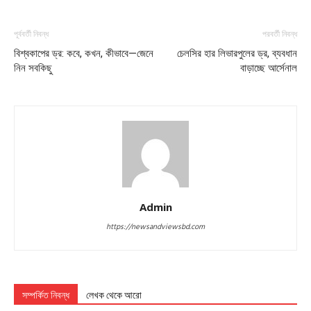
পূর্ববর্তী নিবন্ধ
পরবর্তী নিবন্ধ
বিশ্বকাপের ড্র: কবে, কখন, কীভাবে—জেনে
চেলসির হার লিভারপুলের ড্র, ব্যবধান
নিন সবকিছু
বাড়াচ্ছে আর্সেনাল
Admin
https://newsandviewsbd.com
সম্পর্কিত নিবন্ধ
লেখক থেকে আরো