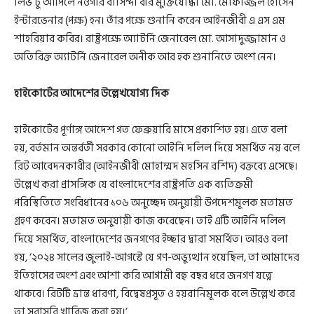
লিভ টু আপিলে নওগাঁর বাসিন্দা বীর মুক্তিযোদ্ধা মো. মোফাজ্জল হোসেন
ইন্টারভেনার (পক্ষ) হন। তাঁর পক্ষে শুনানি করেন আইনজীবী এ এস এম
শাহরিয়ার কবির। রাষ্ট্রপক্ষে অ্যাটর্নি জেনারেল মো. আসাদুজ্জামান ও
অতিরিক্ত অ্যাটর্নি জেনারেল অনীক আর হক শুনানিতে অংশ নেন।
হাইকোর্টের আদেশের উল্লেখযোগ্য দিক
হাইকোর্টের পূর্ণাঙ্গ আদেশ গত ফেব্রুয়ারি মাসে প্রকাশিত হয়। এতে বলা
হয়, বর্তমান অন্তর্বর্তী সরকার কোনো আইনি দলিল দিয়ে সমর্থিত নয় বলে
রিট আবেদনকারীর (আইনজীবী মোহাম্মদ মহসিন রশিদ) বক্তব্যে এসেছে।
উল্লেখ করা প্রাসঙ্গিক যে বাংলাদেশের রাষ্ট্রপতি এক ব্যতিক্রমী
পরিস্থিতিতে সংবিধানের ১০৬ অনুচ্ছেদ অনুয়ায়ী উপদেশমূলক মতামত
গ্রহণ করেন। মতামত অনুযায়ী কাজ করেছেন। তাই এটি আইনি দলিল
দিয়ে সমর্থিত, বাংলাদেশের জনগণের ইচ্ছার দ্বারা সমর্থিত। আরও বলা
হয়, ‘২০২৪ সালের জুলাই-আগস্টে যে গণ-অভ্যুত্থান হয়েছিল, তা আমাদের
ইতিহাসের অংশ এবং আশা করি আগামী বহু বছর ধরে জনগণ যত্নে
থাকবে। রিটটি ভ্রান্ত ধারণা, বিদ্বেষপ্রসূত ও হয়রানিমূলক বলে উল্লেখ করে
তা সরাসরি খারিজ করা হয়।’