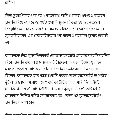
রশিদ।
লিভ টু আপিলের ওপর গত ২ নভেম্বর শুনানি শুরু হয়। এরপর ৬ নভেম্বর
শুনানি নিয়ে ১১ নভেম্বর পর্যন্ত শুনানি মুলতবি করা হয়। ১২ নভেম্বর
বিষয়টি শুনানির জন্য ওঠে, সেদিন আদালত ২৫ নভেম্বর পর্যন্ত শুনানি
মুলতবি করেন। এর ধারাবাহিকতায় গত মঙ্গল ও গতকাল বুধবার শুনানি
হয়।
আদালতে লিভ টু আপিলকারী জ্যেষ্ঠ আইনজীবী মোহাম্মদ মহসিন রশিদ
নিজে শুনানি করেন। এ মামলায় ইন্টারভেনার (পক্ষ) হিসেবে যুক্ত হন
লেখক ফিরোজ আহমেদ, যিনি সংবিধান সংস্কার কমিশনের সদস্য
ছিলেন। আদালতে তাঁর পক্ষে শুনানি করেন জ্যেষ্ঠ আইনজীবী ড. শরীফ
ভূঁইয়া। এ মামলায় বাংলাদেশ বার কাউন্সিলের কার্যনির্বাহী কমিটির
চেয়ারম্যান জ্যেষ্ঠ আইনজীবী মো. রুহুল কুদ্দুস ও জ্যেষ্ঠ আইনজীবী
মোহাম্মদ শিশির মনির ইন্টারভেনার হন। জ্যেষ্ঠ এই দুই আইনজীবীও
শুনানিতে অংশ নেন।