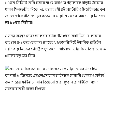
৬৭তম মিনিটে মেসি বক্সের মধ্যে ঘেরাওয়ে পড়লে বল বাড়ান ফাঁকায়
থাকা সিলভেত্তির দিকে। ১৯ বছর বয়সী এই অ্যাটাকিং মিডফিল্ডার বল
জালে জালে পাঠাতে ভুল করেননি। মায়ামি জয়ের বিষয়ে প্রায় নিশ্চিত
হয় ৮৩তম মিনিটে।
এ সময় বক্সের ভেতর আলবার ব্যাক পাস পেয়ে সেগোভিয়া গোল করে
ব্যবধান ৪-১ করে ফেলেন। ম্যাচের ৮৯তম মিনিটে ইয়ানিক ব্রাইটের
সহায়তায় নিজের হ্যাটট্রিক পূর্ণ করেন আলেন্দে। মায়ামি মাঠ ছাড়ে ৫-১
গোলের বড় জয় নিয়ে।
আগামী ৬ ডিসেম্বর এমএলএস কাপ ফাইনালে মায়ামি খেলবে ওয়েস্টার্ন
কনফারেন্স ফাইনালে সান ডিয়েগো ও ভ্যাঙ্কুভার হোয়াইটক্যাপসের
মধ্যকার জয়ী দলের বিপক্ষে।