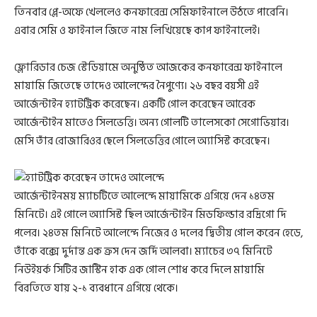
তিনবার প্লে-অফে খেললেও কনফারেন্স সেমিফাইনালে উঠতে পারেনি।
এবার সেমি ও ফাইনাল জিতে নাম লিখিয়েছে কাপ ফাইনালেই।
ফ্লোরিডার চেজ স্টেডিয়ামে অনুষ্ঠিত আজকের কনফারেন্স ফাইনালে
মায়ামি জিতেছে তাদেও আলেন্দের নৈপুণ্যে। ২৬ বছর বয়সী এই
আর্জেন্টাইন হ্যাটট্রিক করেছেন। একটি গোল করেছেন আরেক
আর্জেন্টাইন মাতেও সিলভেত্তি। অন্য গোলটি তালেসকো সেগোভিয়ার।
মেসি তাঁর রোজারিওর ছেলে সিলভেত্তির গোলে অ্যাসিস্ট করেছেন।
আর্জেন্টাইনময় ম্যাচটিতে আলেন্দে মায়ামিকে এগিয়ে দেন ১৪তম
মিনিটে। এই গোলে অ্যাসিস্ট ছিল আর্জেন্টাইন মিডফিল্ডার রদ্রিগো দি
পলের। ২৪তম মিনিটে আলেন্দে নিজের ও দলের দ্বিতীয় গোল করেন হেডে,
তাঁকে বক্সে দুর্দান্ত এক ক্রস দেন জর্দি আলবা। ম্যাচের ৩৭ মিনিটে
নিউইয়র্ক সিটির জাস্টিন হাক এক গোল শোধ করে দিলে মায়ামি
বিরতিতে যায় ২-১ ব্যবধানে এগিয়ে থেকে।