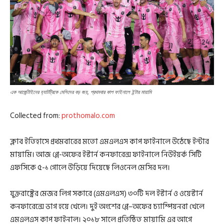
এক আর্জেন্টাইনের হ্যাটট্রিকে মেসিদের বড় জয়, প্রথমবার কাপ ফাইনালে ইন্টার মায়ামি
Collected from:
prothomalo.com
ক্লাব ইতিহাসে প্রথমবারের মতো এমএলএস কাপ ফাইনালে উঠেছে ইন্টার
মায়ামি। আজ প্লে-অফের ইস্টার্ন কনফারেন্স ফাইনালে নিউইয়র্ক সিটি
এফসিকে ৫-১ গোলে উড়িয়ে দিয়েছে লিওনেল মেসির দল।
যুক্তরাষ্ট্রের মেজর লিগ সকারে (এমএলএস) ৩০টি দল ইস্টার্ন ও ওয়েস্টার্ন
কনফারেন্সে ভাগ হয়ে খেলে। দুই অংশের প্লে–অফের চ্যাম্পিয়নরা খেলে
এমএলএস কাপ ফাইনাল। ২০১৮ সালে প্রতিষ্ঠিত মায়ামি এর আগে