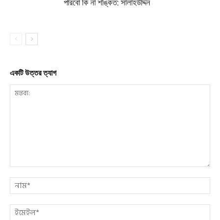
পারবো কি না শঙ্কিত: সালাহউদ্দিন
একটি উত্তর ত্যাগ