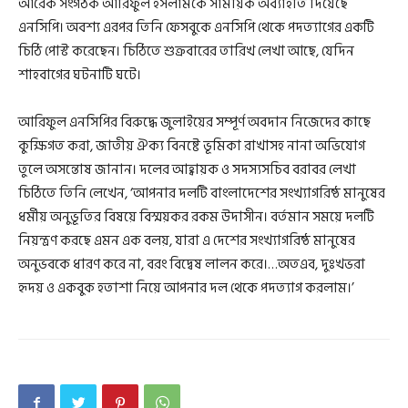
আরেক সংগঠক আরিফুল ইসলামকে সাময়িক অব্যাহতি দিয়েছে
এনসিপি। অবশ্য এরপর তিনি ফেসবুকে এনসিপি থেকে পদত্যাগের একটি
চিঠি পোস্ট করেছেন। চিঠিতে শুক্রবারের তারিখ লেখা আছে, যেদিন
শাহবাগের ঘটনাটি ঘটে।
আরিফুল এনসিপির বিরুদ্ধে জুলাইয়ের সম্পূর্ণ অবদান নিজেদের কাছে
কুক্ষিগত করা, জাতীয় ঐক্য বিনষ্টে ভূমিকা রাখাসহ নানা অভিযোগ
তুলে অসন্তোষ জানান। দলের আহ্বায়ক ও সদস্যসচিব বরাবর লেখা
চিঠিতে তিনি লেখেন, ‘আপনার দলটি বাংলাদেশের সংখ্যাগরিষ্ঠ মানুষের
ধর্মীয় অনুভূতির বিষয়ে বিস্ময়কর রকম উদাসীন। বর্তমান সময়ে দলটি
নিয়ন্ত্রণ করছে এমন এক বলয়, যারা এ দেশের সংখ্যাগরিষ্ঠ মানুষের
অনুভবকে ধারণ করে না, বরং বিদ্বেষ লালন করে।…অতএব, দুঃখভরা
হৃদয় ও একবুক হতাশা নিয়ে আপনার দল থেকে পদত্যাগ করলাম।’