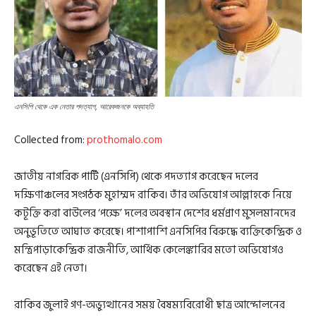
এনসিপি থেকে এক নেতার পদত্যাগ, আরেকজনকে অব্যাহতি
Collected from:
prothomalo.com
জাতীয় নাগরিক পার্টি (এনসিপি) থেকে পদত্যাগ করেছেন দলের
দক্ষিণাঞ্চলের সংগঠক মুহাম্মদ রাকিব। তাঁর অভিযোগ আল্লাহকে নিয়ে
কটূক্তি করা বাউলের ‘পক্ষে’ দলের অবস্থান দেশের ধর্মপ্রাণ মুসলমানদের
অনুভূতিতে আঘাত করেছে। পাশাপাশি এনসিপির বিরুদ্ধে ব্যক্তিকেন্দ্রিক ও
মন্ত্রিপাড়াকেন্দ্রিক রাজনীতি, আর্থিক কেলেঙ্কারির মতো অভিযোগও
করেছেন এই নেতা।
রাকিব জুলাই গণ-অভ্যুত্থানের সময় বৈষম্যবিরোধী ছাত্র আন্দোলনের