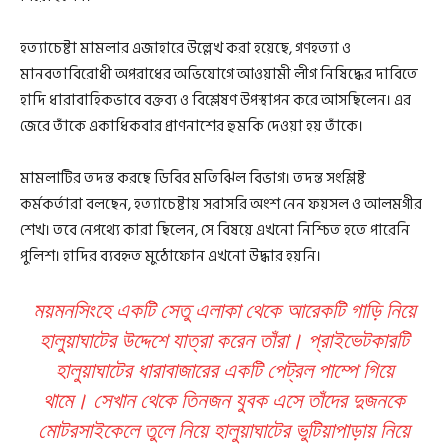
হত্যাচেষ্টা মামলার এজাহারে উল্লেখ করা হয়েছে, গণহত্যা ও
মানবতাবিরোধী অপরাধের অভিযোগে আওয়ামী লীগ নিষিদ্ধের দাবিতে
হাদি ধারাবাহিকভাবে বক্তব্য ও বিশ্লেষণ উপস্থাপন করে আসছিলেন। এর
জেরে তাঁকে একাধিকবার প্রাণনাশের হুমকি দেওয়া হয় তাঁকে।
মামলাটির তদন্ত করছে ডিবির মতিঝিল বিভাগ। তদন্ত সংশ্লিষ্ট
কর্মকর্তারা বলছেন, হত্যাচেষ্টায় সরাসরি অংশ নেন ফয়সল ও আলমগীর
শেখ। তবে নেপথ্যে কারা ছিলেন, সে বিষয়ে এখনো নিশ্চিত হতে পারেনি
পুলিশ। হাদির ব্যবহৃত মুঠোফোন এখনো উদ্ধার হয়নি।
ময়মনসিংহে একটি সেতু এলাকা থেকে আরেকটি গাড়ি নিয়ে
হালুয়াঘাটের উদ্দেশে যাত্রা করেন তাঁরা। প্রাইভেটকারটি
হালুয়াঘাটের ধারাবাজারের একটি পেট্রল পাম্পে গিয়ে
থামে। সেখান থেকে তিনজন যুবক এসে তাঁদের দুজনকে
মোটরসাইকেলে তুলে নিয়ে হালুয়াঘাটের ভুটিয়াপাড়ায় নিয়ে