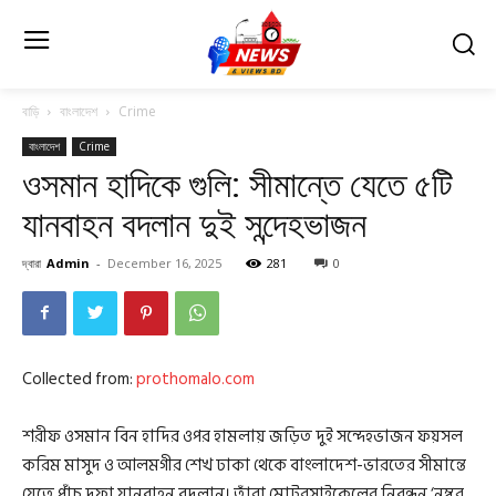
বাড়ি
বাংলাদেশ
Crime
বাংলাদেশ
Crime
ওসমান হাদিকে গুলি: সীমান্তে যেতে ৫টি
যানবাহন বদলান দুই সন্দেহভাজন
দ্বারা
Admin
-
December 16, 2025
281
0
Collected from:
prothomalo.com
শরীফ ওসমান বিন হাদির ওপর হামলায় জড়িত দুই সন্দেহভাজন ফয়সল
করিম মাসুদ ও আলমগীর শেখ ঢাকা থেকে বাংলাদেশ-ভারতের সীমান্তে
যেতে পাঁচ দফা যানবাহন বদলান। তাঁরা মোটরসাইকেলের নিবন্ধন ‘নম্বর