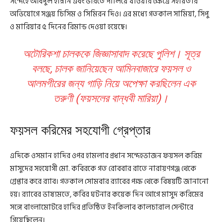
সন্দেহে আবদুল হান্নান এবং ভারতে পালিয়ে যাওয়ার ক্ষেত্রে সহায়তার
অভিযোগে সঞ্জয় চিসিম ও সিমিরন দিও। এর মধ্যে গতকাল সামিয়া, সিপু
ও মারিয়ার ৫ দিনের রিমান্ড দেওয়া হয়েছে।
অটোরিকশা চালককে জিজ্ঞাসাবাদ করেছে পুলিশ। সূত্র
বলছে, চালক জানিয়েছেন আমিনবাজারে ফয়সল ও
আলমগীরের জন্য গাড়ি নিয়ে অপেক্ষা করছিলেন এক
তরুণী (ফয়সলের বান্ধবী মারিয়া)।
ফয়সল করিমের সহযোগী গ্রেপ্তার
এদিকে ওসমান হাদির ওপর হামলার প্রধান সন্দেহভাজন ফয়সল করিম
মাসুদের সহযোগী মো. কবিরকে গত রোববার রাতে নারায়ণগঞ্জ থেকে
গ্রেপ্তার করে র‍্যাব। গতকাল সোমবার র‍্যাবের পক্ষ থেকে বিষয়টি জানানো
হয়। র‍্যাবের ভাষ্যমতে, কবির ঘটনার কয়েক দিন আগে মাসুদ করিমের
সঙ্গে বাংলামোটরে হাদির প্রতিষ্ঠিত ইনকিলাব কালচারাল সেন্টারে
গিয়েছিলেন।