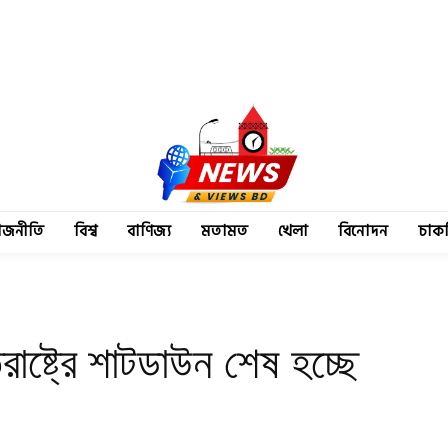
াজনীতি
বিশ্ব
বাণিজ্য
মতামত
খেলা
বিনোদন
চাক
াষ্ট্রে শাটডাউন শেষ হচ্ছে